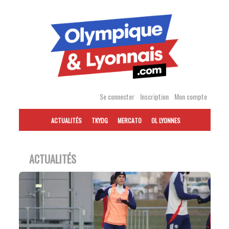
Accéder
au
contenu
Se connecter
Inscription
Mon compte
ACTUALITÉS
TKYDG
MERCATO
OL LYONNES
ACTUALITÉS