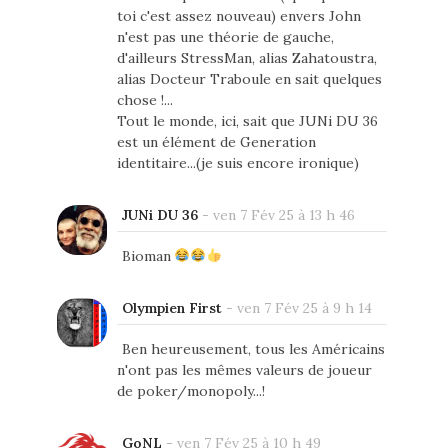
toi c'est assez nouveau) envers John
n'est pas une théorie de gauche,
d'ailleurs StressMan, alias Zahatoustra,
alias Docteur Traboule en sait quelques
chose !...
Tout le monde, ici, sait que JUNi DU 36
est un élément de Generation
identitaire...(je suis encore ironique)
JUNi DU 36
-
ven 7 Fév 25 à 13 h 46
Bioman
Olympien First
-
ven 7 Fév 25 à 9 h 14
Ben heureusement, tous les Américains
n'ont pas les mêmes valeurs de joueur
de poker/monopoly...!
GoNL
-
ven 7 Fév 25 à 10 h 49