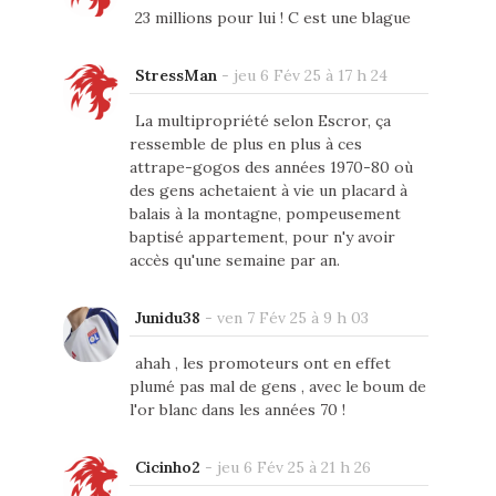
23 millions pour lui ! C est une blague
StressMan
-
jeu 6 Fév 25 à 17 h 24
La multipropriété selon Escror, ça
ressemble de plus en plus à ces
attrape-gogos des années 1970-80 où
des gens achetaient à vie un placard à
balais à la montagne, pompeusement
baptisé appartement, pour n'y avoir
accès qu'une semaine par an.
Junidu38
-
ven 7 Fév 25 à 9 h 03
ahah , les promoteurs ont en effet
plumé pas mal de gens , avec le boum de
l'or blanc dans les années 70 !
Cicinho2
-
jeu 6 Fév 25 à 21 h 26