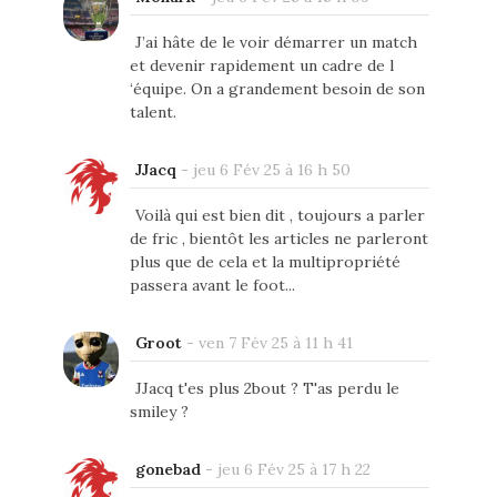
J’ai hâte de le voir démarrer un match
et devenir rapidement un cadre de l
‘équipe. On a grandement besoin de son
talent.
JJacq
-
jeu 6 Fév 25 à 16 h 50
Voilà qui est bien dit , toujours a parler
de fric , bientôt les articles ne parleront
plus que de cela et la multipropriété
passera avant le foot...
Groot
-
ven 7 Fév 25 à 11 h 41
JJacq t'es plus 2bout ? T'as perdu le
smiley ?
gonebad
-
jeu 6 Fév 25 à 17 h 22