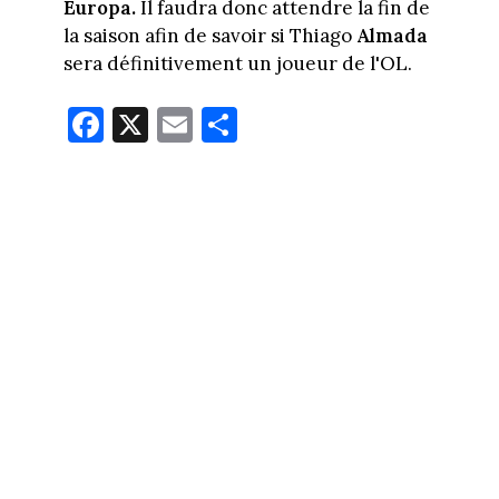
Europa.
Il faudra donc attendre la fin de
la saison afin de savoir si Thiago
Almada
sera définitivement un joueur de l'OL.
Fa
X
E
Pa
ce
m
rt
bo
ail
ag
ok
er