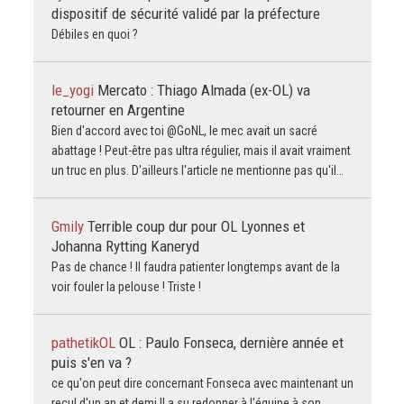
dispositif de sécurité validé par la préfecture
Débiles en quoi ?
le_yogi
Mercato : Thiago Almada (ex-OL) va
retourner en Argentine
Bien d'accord avec toi @GoNL, le mec avait un sacré
abattage ! Peut-être pas ultra régulier, mais il avait vraiment
un truc en plus. D'ailleurs l'article ne mentionne pas qu'il…
Gmily
Terrible coup dur pour OL Lyonnes et
Johanna Rytting Kaneryd
Pas de chance ! Il faudra patienter longtemps avant de la
voir fouler la pelouse ! Triste !
pathetikOL
OL : Paulo Fonseca, dernière année et
puis s'en va ?
ce qu'on peut dire concernant Fonseca avec maintenant un
recul d'un an et demi Il a su redonner à l'équipe à son