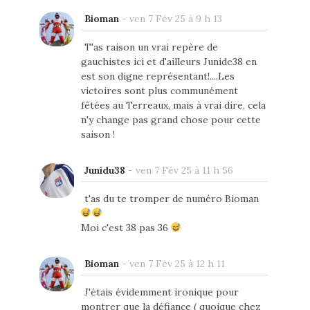
Bioman
-
ven 7 Fév 25 à 9 h 13
T'as raison un vrai repère de
gauchistes ici et d'ailleurs Junide38 en
est son digne représentant!....Les
victoires sont plus communément
fêtées au Terreaux, mais à vrai dire, cela
n'y change pas grand chose pour cette
saison !
Junidu38
-
ven 7 Fév 25 à 11 h 56
t'as du te tromper de numéro Bioman
Moi c'est 38 pas 36
Bioman
-
ven 7 Fév 25 à 12 h 11
J'étais évidemment ironique pour
montrer que la défiance ( quoique chez