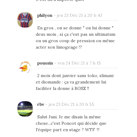
philyon
-
jeu 23 Déc 21 à 20 h 43
En gros , on se donne " on lui donne "
deux mois , si ça c'est pas un ultimatum
ou un gros coup de pression ou même
acter son limogeage !?
poussin
-
ven 24 Déc 21 à 7 h 15
2 mois dont janvier sans toko, slimani
et diomande : ça va grandement lui
faciliter la donne à BOSZ !!
rbv
-
jeu 23 Déc 21 à 20 h 55
Salut Juni. Je me disais la même
chose...c'est Poncot qui décide que
l'équipe part en stage ? WTF ?!