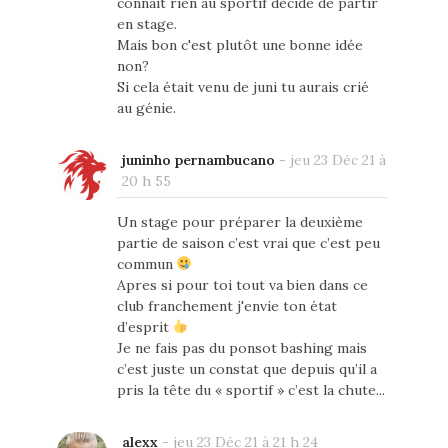
connaît rien au sportif décide de partir
en stage.
Mais bon c'est plutôt une bonne idée
non?
Si cela était venu de juni tu aurais crié
au génie.
juninho pernambucano
-
jeu 23 Déc 21 à
20 h 55
Un stage pour préparer la deuxième
partie de saison c’est vrai que c’est peu
commun
Apres si pour toi tout va bien dans ce
club franchement j'envie ton état
d’esprit
Je ne fais pas du ponsot bashing mais
c’est juste un constat que depuis qu’il a
pris la tête du « sportif » c’est la chute...
alexx
-
jeu 23 Déc 21 à 21 h 24