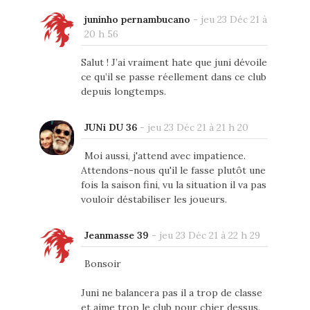
juninho pernambucano
-
jeu 23 Déc 21 à
20 h 56
Salut ! J’ai vraiment hate que juni dévoile
ce qu’il se passe réellement dans ce club
depuis longtemps.
JUNi DU 36
-
jeu 23 Déc 21 à 21 h 20
Moi aussi, j'attend avec impatience.
Attendons-nous qu'il le fasse plutôt une
fois la saison fini, vu la situation il va pas
vouloir déstabiliser les joueurs.
Jeanmasse 39
-
jeu 23 Déc 21 à 22 h 29
Bonsoir
Juni ne balancera pas il a trop de classe
et aime trop le club pour chier dessus.