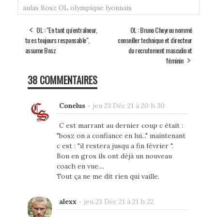
aulas
Bosz
OL
olympique lyonnais
OL : "En tant qu'entraîneur,
OL : Bruno Cheyrou nommé
tu es toujours responsable",
conseiller technique et directeur
assume Bosz
du recrutement masculin et
féminin
38 COMMENTAIRES
Conelus
-
jeu 23 Déc 21 à 20 h 30
C est marrant au dernier coup c était :
"bosz on a confiance en lui..." maintenant
c est : "il restera jusqu a fin février ".
Bon en gros ils ont déjà un nouveau
coach en vue....
Tout ça ne me dit rien qui vaille.
alexx
-
jeu 23 Déc 21 à 21 h 22