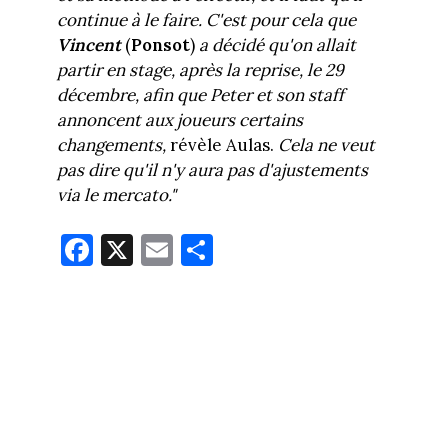
continue à le faire. C'est pour cela que
Vincent
(
Ponsot
)
a décidé qu'on allait
partir en stage, après la reprise, le 29
décembre, afin que Peter et son staff
annoncent aux joueurs certains
changements,
révèle Aulas.
Cela ne veut
pas dire qu'il n'y aura pas d'ajustements
via le mercato."
Fa
X
E
Pa
ce
m
rt
bo
ail
ag
ok
er