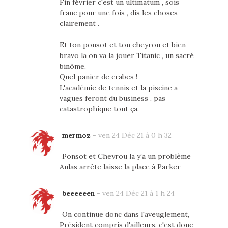
Fin février c'est un ultimatum , sois
franc pour une fois , dis les choses
clairement .
Et ton ponsot et ton cheyrou et bien
bravo la on va la jouer Titanic , un sacré
binôme.
Quel panier de crabes !
L'académie de tennis et la piscine a
vagues feront du business , pas
catastrophique tout ça.
mermoz
-
ven 24 Déc 21 à 0 h 32
Ponsot et Cheyrou la y’a un problème
Aulas arrête laisse la place à Parker
beeeeeen
-
ven 24 Déc 21 à 1 h 24
On continue donc dans l'aveuglement,
Président compris d'ailleurs. c'est donc