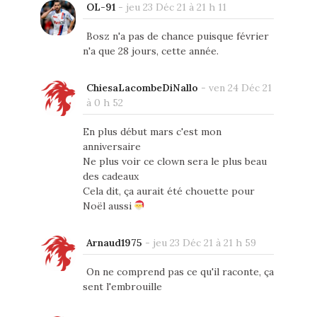
OL-91
-
jeu 23 Déc 21 à 21 h 11
Bosz n'a pas de chance puisque février
n'a que 28 jours, cette année.
ChiesaLacombeDiNallo
-
ven 24 Déc 21
à 0 h 52
En plus début mars c'est mon
anniversaire
Ne plus voir ce clown sera le plus beau
des cadeaux
Cela dit, ça aurait été chouette pour
Noël aussi
Arnaud1975
-
jeu 23 Déc 21 à 21 h 59
On ne comprend pas ce qu'il raconte, ça
sent l'embrouille