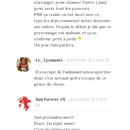
s'arranger pour chasser l'autre ( juni)
pour avoir tout les pouvoirs.
Pffff ça craint on est mort avec ce
type,il a déjà commencé notre descente
aux enfers. Depuis le début je dis que ce
personnage est malsain, et ça se
confirme petit à petit
Un jour Juni parlera...
Le_Lyonniste
-
jeu 23 Déc 21 à 21 h 53
Il s'occupe de l'administration sportive
donc c'est normal qu'il s'occupe de ce
genre de chose.
Juni forever OL
-
jeu 23 Déc 21 à 22 h
25
Juni pernanbucano+1
Exact, j'ai tiqué aussi !
C'est du n'importe quoi