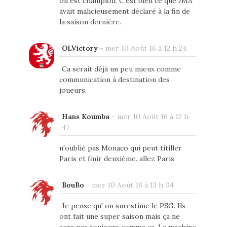
on est champion. C'est bien ce que JMA
avait malicieusement déclaré à la fin de
la saison dernière.
OLVictory
-
mer 10 Août 16 à 12 h 24
Ca serait déjà un peu mieux comme
communication à destination des
joueurs.
Hans Koumba
-
mer 10 Août 16 à 12 h
47
n'oublié pas Monaco qui peut titiller
Paris et finir deuxième. allez Paris
BouBo
-
mer 10 Août 16 à 13 h 04
Je pense qu' on surestime le PSG. Ils
ont fait une super saison mais ça ne
sera pas toujours comme ça. La machine