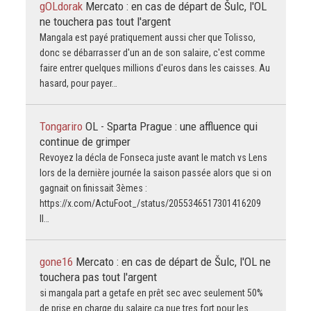
gOLdorak
Mercato : en cas de départ de Šulc, l'OL
ne touchera pas tout l'argent
Mangala est payé pratiquement aussi cher que Tolisso,
donc se débarrasser d'un an de son salaire, c'est comme
faire entrer quelques millions d'euros dans les caisses. Au
hasard, pour payer…
Tongariro
OL - Sparta Prague : une affluence qui
continue de grimper
Revoyez la décla de Fonseca juste avant le match vs Lens
lors de la dernière journée la saison passée alors que si on
gagnait on finissait 3èmes :
https://x.com/ActuFoot_/status/2055346517301416209
Il…
gone16
Mercato : en cas de départ de Šulc, l'OL ne
touchera pas tout l'argent
si mangala part a getafe en prêt sec avec seulement 50%
de prise en charge du salaire ca pue tres fort pour les