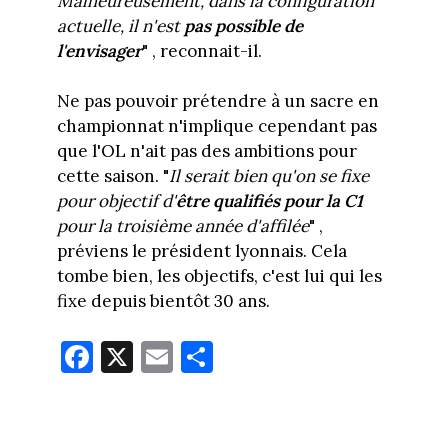
Malheureusement, dans la configuration
actuelle, il n'est
pas possible de
l'envisager
" , reconnait-il.
Ne pas pouvoir prétendre à un sacre en
championnat n'implique cependant pas
que l'OL n'ait pas des ambitions pour
cette saison. "
Il serait bien qu'on se fixe
pour objectif d'
être qualifiés pour la C1
pour la troisième année d'affilée
" ,
préviens le président lyonnais. Cela
tombe bien, les objectifs, c'est lui qui les
fixe depuis bientôt 30 ans.
Fa
X
E
Pa
ce
m
rt
bo
ail
ag