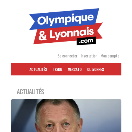
Accéder
au
contenu
Se connecter
Inscription
Mon compte
ACTUALITÉS
TKYDG
MERCATO
OL LYONNES
ACTUALITÉS