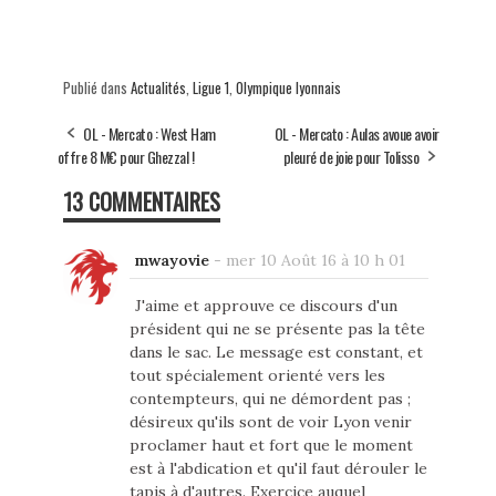
Publié dans
Actualités
,
Ligue 1
,
Olympique lyonnais
OL - Mercato : West Ham
OL - Mercato : Aulas avoue avoir
offre 8 M€ pour Ghezzal !
pleuré de joie pour Tolisso
13 COMMENTAIRES
mwayovie
-
mer 10 Août 16 à 10 h 01
J'aime et approuve ce discours d'un
président qui ne se présente pas la tête
dans le sac. Le message est constant, et
tout spécialement orienté vers les
contempteurs, qui ne démordent pas ;
désireux qu'ils sont de voir Lyon venir
proclamer haut et fort que le moment
est à l'abdication et qu'il faut dérouler le
tapis à d'autres. Exercice auquel