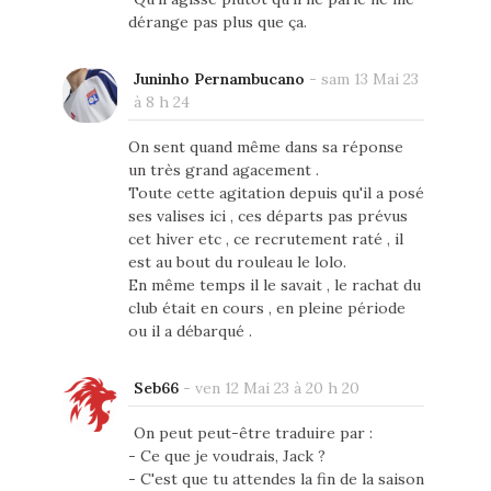
dérange pas plus que ça.
Juninho Pernambucano
-
sam 13 Mai 23
à 8 h 24
On sent quand même dans sa réponse
un très grand agacement .
Toute cette agitation depuis qu'il a posé
ses valises ici , ces départs pas prévus
cet hiver etc , ce recrutement raté , il
est au bout du rouleau le lolo.
En même temps il le savait , le rachat du
club était en cours , en pleine période
ou il a débarqué .
Seb66
-
ven 12 Mai 23 à 20 h 20
On peut peut-être traduire par :
- Ce que je voudrais, Jack ?
- C'est que tu attendes la fin de la saison