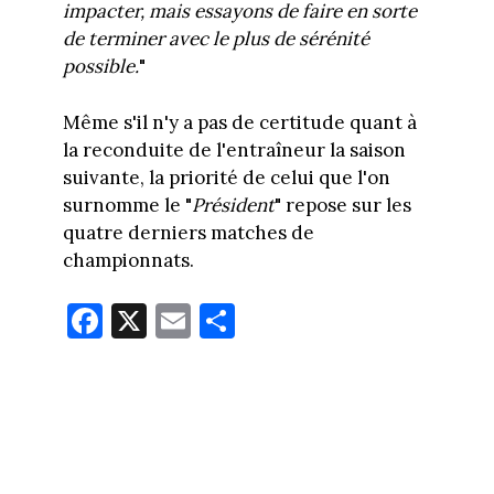
impacter, mais essayons de faire en sorte
de terminer avec le plus de sérénité
possible.
"
Même s'il n'y a pas de certitude quant à
la reconduite de l'entraîneur la saison
suivante, la priorité de celui que l'on
surnomme le "
Président
" repose sur les
quatre derniers matches de
championnats.
Fa
X
E
Pa
ce
m
rt
bo
ail
ag
ok
er