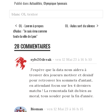
Publié dans
Actualités
,
Olympique lyonnais
blanc
OL
textor
OL - Lovren à propos
OL : Aulas sort du silence
d'Aulas : "Je suis ému comme
toute la ville de Lyon"
28 COMMENTAIRES
sylv20dreak
-
ven 12 Mai 23 à 16 h 10
J'espère que la data nous aidera à
trouver des joueurs motiver et desisif
pour retrouver les sommets d'antant..
en attendant focus sur les 4 derniers
matchs ! La remontada fait du bien au
moral, tous souder pour la fin d'année.
Bioman
-
ven 12 Mai 23 à 16 h 15