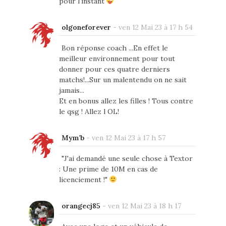
pour l'instant
olgoneforever
-
ven 12 Mai 23 à 17 h 54
Bon réponse coach ...En effet le
meilleur environnement pour tout
donner pour ces quatre derniers
matchs!...Sur un malentendu on ne sait
jamais...
Et en bonus allez les filles ! Tous contre
le qsg ! Allez l OL!
Mym’b
-
ven 12 Mai 23 à 17 h 57
"J'ai demandé une seule chose à Textor
: Une prime de 10M en cas de
licenciement !"
orangecj85
-
ven 12 Mai 23 à 18 h 17