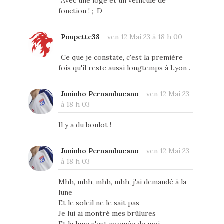
Avec une loge et un véhicule de
fonction ! ;-D
Poupette38
-
ven 12 Mai 23 à 18 h 00
Ce que je constate, c'est la première
fois qu'il reste aussi longtemps à Lyon .
Juninho Pernambucano
-
ven 12 Mai 23
à 18 h 03
Il y a du boulot !
Juninho Pernambucano
-
ven 12 Mai 23
à 18 h 03
Mhh, mhh, mhh, mhh, j'ai demandé à la
lune
Et le soleil ne le sait pas
Je lui ai montré mes brûlures