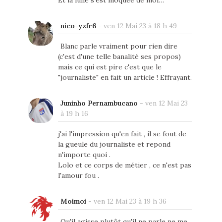
Et la lune s'est moquée de moi…
nico-yzfr6
-
ven 12 Mai 23 à 18 h 49
Blanc parle vraiment pour rien dire
(c'est d'une telle banalité ses propos)
mais ce qui est pire c'est que le
"journaliste" en fait un article ! Effrayant.
Juninho Pernambucano
-
ven 12 Mai 23
à 19 h 16
j'ai l'impression qu'en fait , il se fout de
la gueule du journaliste et repond
n'importe quoi .
Lolo et ce corps de métier , ce n'est pas
l'amour fou .
Moimoi
-
ven 12 Mai 23 à 19 h 36
Qu'il agisse plutôt qu'il ne parle ne me