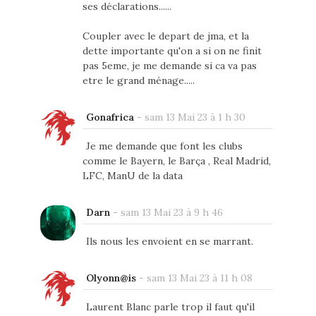
ses déclarations......
Coupler avec le depart de jma, et la
dette importante qu'on a si on ne finit
pas 5eme, je me demande si ca va pas
etre le grand ménage.....
Gonafrica
-
sam 13 Mai 23 à 1 h 30
Je me demande que font les clubs
comme le Bayern, le Barça , Real Madrid,
LFC, ManU de la data
Darn
-
sam 13 Mai 23 à 9 h 46
Ils nous les envoient en se marrant.
Olyonn@is
-
sam 13 Mai 23 à 11 h 08
Laurent Blanc parle trop il faut qu'il