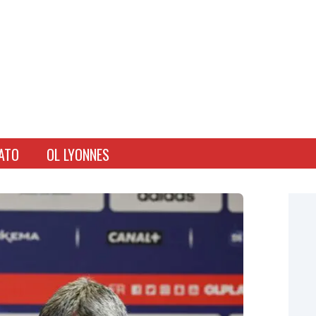
ATO
OL LYONNES