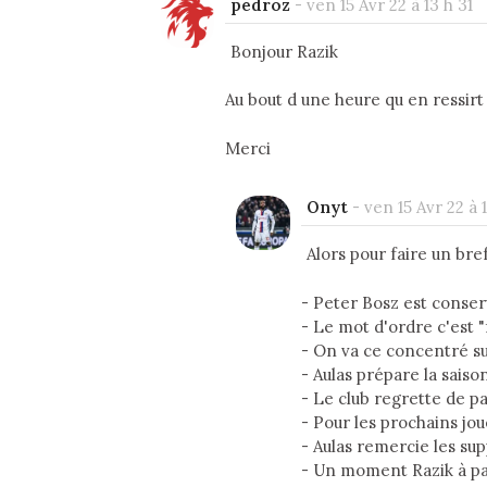
pedroz
-
ven 15 Avr 22 à 13 h 31
Bonjour Razik
Au bout d une heure qu en ressirt 
Merci
Onyt
-
ven 15 Avr 22 à 
Alors pour faire un bre
- Peter Bosz est conservé
- Le mot d'ordre c'est "f
- On va ce concentré sur 
- Aulas prépare la saiso
- Le club regrette de p
- Pour les prochains jo
- Aulas remercie les sup
- Un moment Razik à par