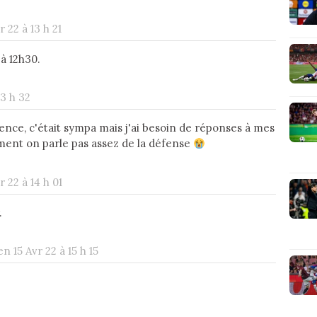
r 22 à 13 h 21
à 12h30.
13 h 32
rence, c'était sympa mais j'ai besoin de réponses à mes
ent on parle pas assez de la défense
r 22 à 14 h 01
.
en 15 Avr 22 à 15 h 15