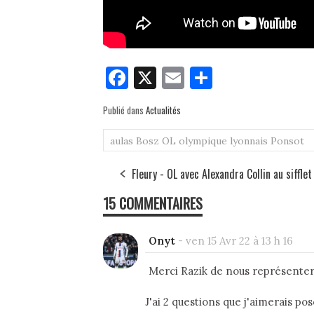
Fa
X
E
Pa
ce
m
rt
Publié dans
Actualités
bo
ail
ag
ok
er
aulas
Bosz
OL
olympique lyonnais
Ponsot
Fleury - OL avec Alexandra Collin au sifflet
15 COMMENTAIRES
Onyt
-
ven 15 Avr 22 à 13 h 16
Merci Razik de nous représente
J'ai 2 questions que j'aimerais po