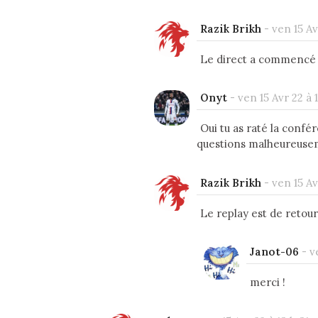
Razik Brikh
-
ven 15 Av
Le direct a commencé 
Onyt
-
ven 15 Avr 22 à 
Oui tu as raté la confé
questions malheureusem
Razik Brikh
-
ven 15 Av
Le replay est de retour
Janot-06
-
v
merci !