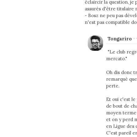
éclaircir la question, je
assurés d'être titulair
- Bosz ne peu pas dévelo
n'est pas compatible don
Tongariro
-
"Le club regr
mercato."
Oh dis donc t
remarqué que 
perte.
Et oui c'est l
de bout de ch
moyen terme b
et on y perd 
en Ligue des 
C'est pareil e