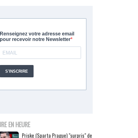
URE EN HEURE
Priske (Sparta Prague) "surpris" de