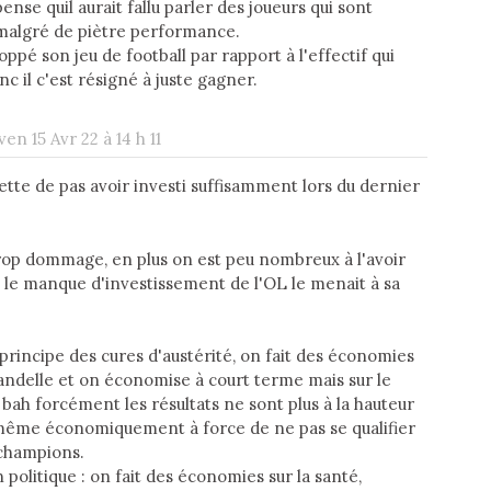
 pense quil aurait fallu parler des joueurs qui sont
e malgré de piètre performance.
ppé son jeu de football par rapport à l'effectif qui
c il c'est résigné à juste gagner.
ven 15 Avr 22 à 14 h 11
ette de pas avoir investi suffisamment lors du dernier
rop dommage, en plus on est peu nombreux à l'avoir
le manque d'investissement de l'OL le menait à sa
e principe des cures d'austérité, on fait des économies
andelle et on économise à court terme mais sur le
ah forcément les résultats ne sont plus à la hauteur
même économiquement à force de ne pas se qualifier
champions.
n politique : on fait des économies sur la santé,