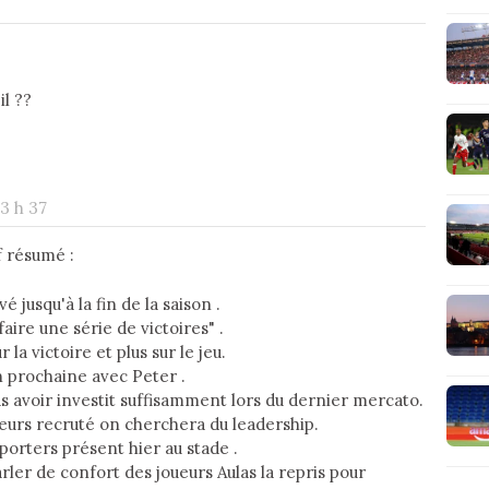
il ??
13 h 37
f résumé :
 jusqu'à la fin de la saison .
aire une série de victoires" .
la victoire et plus sur le jeu.
n prochaine avec Peter .
as avoir investit suffisamment lors du dernier mercato.
ueurs recruté on cherchera du leadership.
porters présent hier au stade .
ler de confort des joueurs Aulas la repris pour