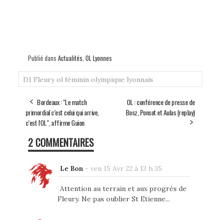
Publié dans
Actualités
,
OL Lyonnes
D1
Fleury
ol féminin
olympique lyonnais
Bordeaux : "Le match
OL : conférence de presse de
primordial c’est celui qui arrive,
Bosz, Ponsot et Aulas (replay)
c’est l'OL", affirme Guion
2 COMMENTAIRES
Le Bon
-
ven 15 Avr 22 à 13 h 35
Attention au terrain et aux progrès de
Fleury. Ne pas oublier St Etienne...