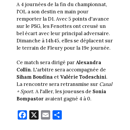
A 4 journées de la fin du championnat,
l'OL a son destin en main pour
remporter la D1. Avec 5 points d'avance
sur le PSG, les Fenottes ont creusé un
bel écart avec leur principal adversaire.
Dimanche à 14h45, elles se déplacent sur
le terrain de Fleury pour la 19e journée.
Ce match sera dirigé par
Alexandra
Collin
. L'arbitre sera accompagnée de
Siham Boudina
et
Valérie Todeschini
.
La rencontre sera retransmise sur
Canal
+ Sport
. A l'aller, les joueuses de
Sonia
Bompastor
avaient gagné 4 à 0.
Fa
X
E
Pa
ce
m
rt