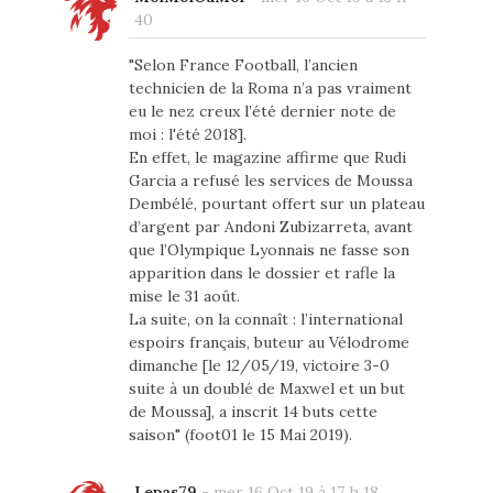
40
"Selon France Football, l’ancien
technicien de la Roma n’a pas vraiment
eu le nez creux l’été dernier note de
moi : l'été 2018].
En effet, le magazine affirme que Rudi
Garcia a refusé les services de Moussa
Dembélé, pourtant offert sur un plateau
d’argent par Andoni Zubizarreta, avant
que l’Olympique Lyonnais ne fasse son
apparition dans le dossier et rafle la
mise le 31 août.
La suite, on la connaît : l’international
espoirs français, buteur au Vélodrome
dimanche [le 12/05/19, victoire 3-0
suite à un doublé de Maxwel et un but
de Moussa], a inscrit 14 buts cette
saison" (foot01 le 15 Mai 2019).
Lepas79
-
mer 16 Oct 19 à 17 h 18