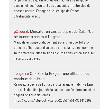
On peut dire ce qu'on veut de Garcia, mais sa Belgique,
avec un effectif pourtant pas bandant, a montré plus de
choses contre l'Espagne que l'équipe de France
ultrafavorite avec…
gOLdorak
Mercato : en cas de départ de Šulc, l'OL
ne touchera pas tout l'argent
Mangala est payé pratiquement aussi cher que Tolisso,
donc se débarrasser d'un an de son salaire, c'est comme
faire entrer quelques millions d'euros dans les caisses. Au
hasard, pour payer…
Tongariro
OL - Sparta Prague : une affluence qui
continue de grimper
Revoyez la décla de Fonseca juste avant le match vs Lens
lors de la dernière journée la saison passée alors que si on
gagnait on finissait 3èmes :
https://x.com/ActuFoot_/status/2055346517301416209
Il…