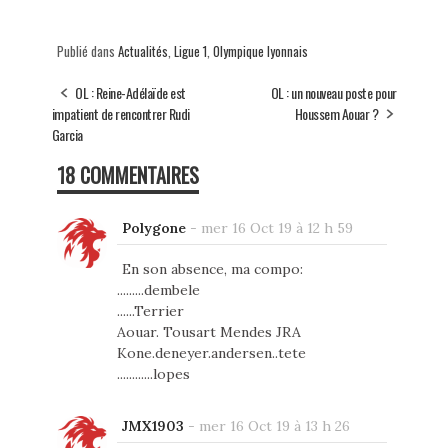
Publié dans
Actualités
,
Ligue 1
,
Olympique lyonnais
OL : Reine-Adélaïde est
OL : un nouveau poste pour
impatient de rencontrer Rudi
Houssem Aouar ?
Garcia
18 COMMENTAIRES
Polygone
-
mer 16 Oct 19 à 12 h 59
En son absence, ma compo:
.........dembele
......Terrier
Aouar. Tousart Mendes JRA
Kone.deneyer.andersen..tete
............lopes
JMX1903
-
mer 16 Oct 19 à 13 h 26