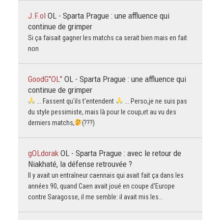
J.F.ol
OL - Sparta Prague : une affluence qui
continue de grimper
Si ça faisait gagner les matchs ca serait bien mais en fait
non
GoodG"OL"
OL - Sparta Prague : une affluence qui
continue de grimper
... Fassent qu'ils t'entendent
... Perso,je ne suis pas
du style pessimiste, mais là pour le coup,et au vu des
derniers matchs,
(???)
gOLdorak
OL - Sparta Prague : avec le retour de
Niakhaté, la défense retrouvée ?
Il y avait un entraîneur caennais qui avait fait ça dans les
années 90, quand Caen avait joué en coupe d'Europe
contre Saragosse, il me semble: il avait mis les…