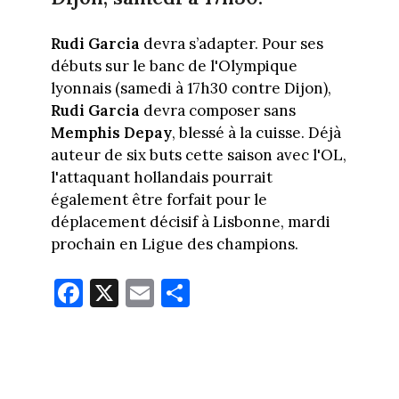
Rudi Garcia
devra s’adapter. Pour ses
débuts sur le banc de l'Olympique
lyonnais (samedi à 17h30 contre Dijon),
Rudi Garcia
devra composer sans
Memphis Depay
, blessé à la cuisse. Déjà
auteur de six buts cette saison avec l'OL,
l'attaquant hollandais pourrait
également être forfait pour le
déplacement décisif à Lisbonne, mardi
prochain en Ligue des champions.
Fa
X
E
Pa
ce
m
rt
bo
ail
ag
ok
er