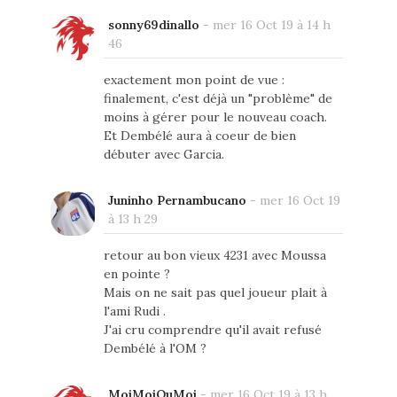
sonny69dinallo
-
mer 16 Oct 19 à 14 h
46
exactement mon point de vue :
finalement, c'est déjà un "problème" de
moins à gérer pour le nouveau coach.
Et Dembélé aura à coeur de bien
débuter avec Garcia.
Juninho Pernambucano
-
mer 16 Oct 19
à 13 h 29
retour au bon vieux 4231 avec Moussa
en pointe ?
Mais on ne sait pas quel joueur plait à
l'ami Rudi .
J'ai cru comprendre qu'il avait refusé
Dembélé à l'OM ?
MoiMoiOuMoi
-
mer 16 Oct 19 à 13 h