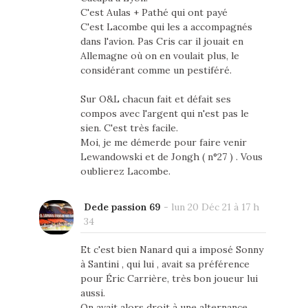
C'est Aulas + Pathé qui ont payé
C'est Lacombe qui les a accompagnés
dans l'avion. Pas Cris car il jouait en
Allemagne où on en voulait plus, le
considérant comme un pestiféré.
Sur O&L chacun fait et défait ses
compos avec l'argent qui n'est pas le
sien. C'est très facile.
Moi, je me démerde pour faire venir
Lewandowski et de Jongh ( n°27 ) . Vous
oublierez Lacombe.
Dede passion 69
-
lun 20 Déc 21 à 17 h
34
Et c'est bien Nanard qui a imposé Sonny
à Santini , qui lui , avait sa préférence
pour Éric Carrière, très bon joueur lui
aussi.
On avait alors droit à une alternance