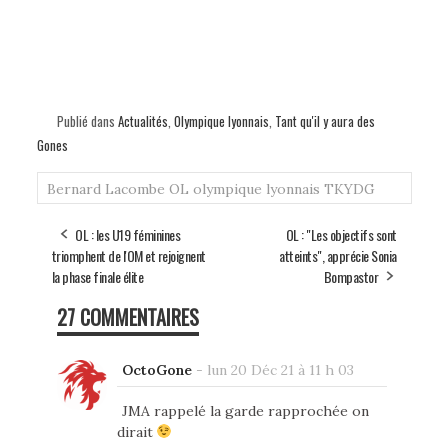
Publié dans
Actualités
,
Olympique lyonnais
,
Tant qu'il y aura des
Gones
Bernard Lacombe
OL
olympique lyonnais
TKYDG
OL : les U19 féminines
OL : "Les objectifs sont
triomphent de l'OM et rejoignent
atteints", apprécie Sonia
la phase finale élite
Bompastor
27 COMMENTAIRES
OctoGone
-
lun 20 Déc 21 à 11 h 03
JMA rappelé la garde rapprochée on
dirait