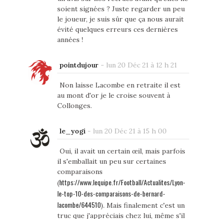
soient signées ? Juste regarder un peu
le joueur, je suis sûr que ça nous aurait
évité quelques erreurs ces dernières
années !
pointdujour
-
lun 20 Déc 21 à 12 h 21
Non laisse Lacombe en retraite il est
au mont d'or je le croise souvent à
Collonges.
le_yogi
-
lun 20 Déc 21 à 15 h 00
Oui, il avait un certain œil, mais parfois
il s'emballait un peu sur certaines
comparaisons
https://www.lequipe.fr/Football/Actualites/Lyon-
(
le-top-10-des-comparaisons-de-bernard-
lacombe/644510
). Mais finalement c'est un
truc que j'appréciais chez lui, même s'il