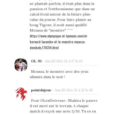
se plantait parfois, il était plus dans la
passion et l'enthousiasme que dans un
calcul froid autour de la future plus-
value du joueur. Pour faire plaisir au
boug Tigone, il avait aussi qualifié
Moussa de "monstre" ^^
https://www.olympique-et-lyonnais.com/ol-
bernard-lacombe-et-le-monstre-moussa-
dembele,178314.html
OL-91
-
lun 20 Déc 21 à 17 h 13
Moussa, le monstre avec des yeux
allumés dans le noir !
pointdujour
-
lun 20 Déc 21 à 12 h 43
Pour OLenDetresse : Shakira le pauvre
il est mort sur le terrain. A chaque
match il reçoit une note 3/10. Tu es en