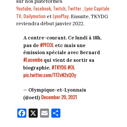
sur nos plateformes
Youtube
Facebook
Twitch
Twitter ,
Lyon Capitale
,
,
,
TV
Dailymotion
LyonPlay
,
et
. Ensuite, TKYDG
reviendra début janvier 2022.
A contre-courant. Ce lundi à 18h,
#PFCOL
pas de
etc mais une
émission spéciale avec Bernard
#Lacombe
qui vient de sortir sa
#TKYDG
#OL
biographie.
pic.twitter.com/TFZvN2sQOy
— Olympique-et-Lyonnais
December 20, 2021
(@oetl)
Fa
X
E
Pa
ce
m
rt