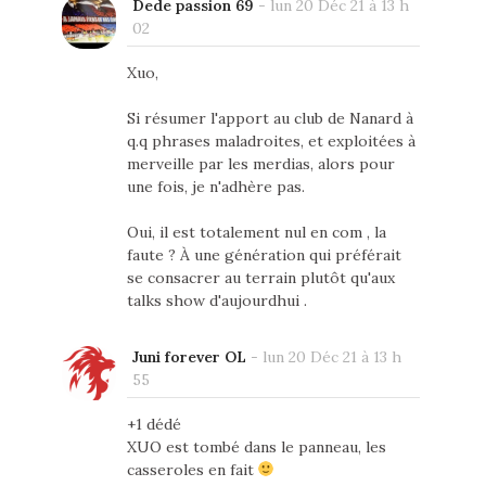
Dede passion 69
-
lun 20 Déc 21 à 13 h
02
Xuo,
Si résumer l'apport au club de Nanard à
q.q phrases maladroites, et exploitées à
merveille par les merdias, alors pour
une fois, je n'adhère pas.
Oui, il est totalement nul en com , la
faute ? À une génération qui préférait
se consacrer au terrain plutôt qu'aux
talks show d'aujourdhui .
Juni forever OL
-
lun 20 Déc 21 à 13 h
55
+1 dédé
XUO est tombé dans le panneau, les
casseroles en fait