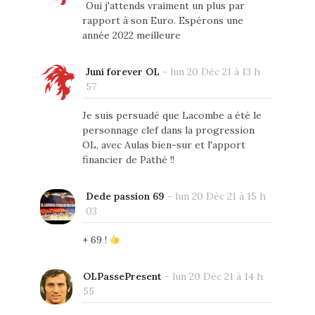
Oui j'attends vraiment un plus par
rapport à son Euro. Espérons une
année 2022 meilleure
Juni forever OL
-
lun 20 Déc 21 à 13 h
57
Je suis persuadé que Lacombe a été le
personnage clef dans la progression
OL, avec Aulas bien-sur et l'apport
financier de Pathé !!
Dede passion 69
-
lun 20 Déc 21 à 15 h
03
+ 69 !
OLPassePresent
-
lun 20 Déc 21 à 14 h
55