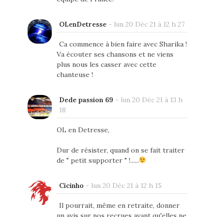
OLenDetresse
-
lun 20 Déc 21 à 12 h 27
Ca commence à bien faire avec Sharika !
Va écouter ses chansons et ne viens
plus nous les casser avec cette
chanteuse !
Dede passion 69
-
lun 20 Déc 21 à 13 h
18
OL en Detresse,
Dur de résister, quand on se fait traiter
de " petit supporter " !......
Cicinho
-
lun 20 Déc 21 à 12 h 15
Il pourrait, même en retraite, donner
un avis sur nos recrues avant qu'elles ne