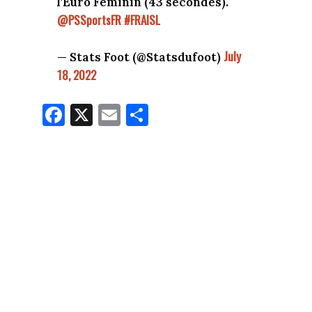
l'Euro Féminin (43 secondes).
@PSSportsFR
#FRAISL
July
— Stats Foot (@Statsdufoot)
18, 2022
Fa
X
E
Pa
ce
m
rt
bo
ail
ag
ok
er