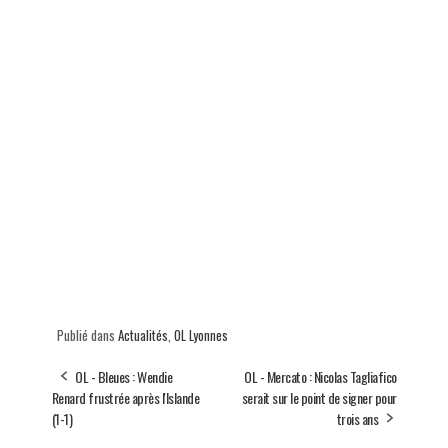
Publié dans
Actualités
,
OL Lyonnes
OL - Bleues : Wendie
OL - Mercato : Nicolas Tagliafico
Renard frustrée après l'Islande
serait sur le point de signer pour
(1-1)
trois ans