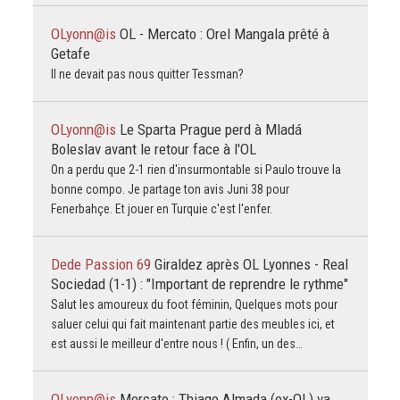
OLyonn@is
OL - Mercato : Orel Mangala prêté à
Getafe
Il ne devait pas nous quitter Tessman?
OLyonn@is
Le Sparta Prague perd à Mladá
Boleslav avant le retour face à l'OL
On a perdu que 2-1 rien d'insurmontable si Paulo trouve la
bonne compo. Je partage ton avis Juni 38 pour
Fenerbahçe. Et jouer en Turquie c'est l'enfer.
Dede Passion 69
Giraldez après OL Lyonnes - Real
Sociedad (1-1) : "Important de reprendre le rythme"
Salut les amoureux du foot féminin, Quelques mots pour
saluer celui qui fait maintenant partie des meubles ici, et
est aussi le meilleur d'entre nous ! ( Enfin, un des…
OLyonn@is
Mercato : Thiago Almada (ex-OL) va