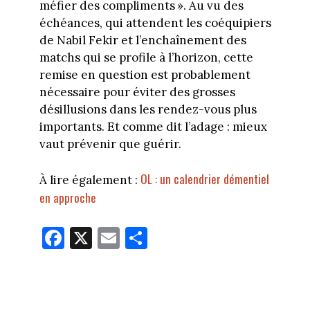
méfier des compliments ». Au vu des
échéances, qui attendent les coéquipiers
de Nabil Fekir et l’enchaînement des
matchs qui se profile à l’horizon, cette
remise en question est probablement
nécessaire pour éviter des grosses
désillusions dans les rendez-vous plus
importants. Et comme dit l’adage : mieux
vaut prévenir que guérir.
OL : un calendrier démentiel
À lire également :
en approche
Fa
X
E
Pa
ce
m
rt
bo
ail
ag
ok
er