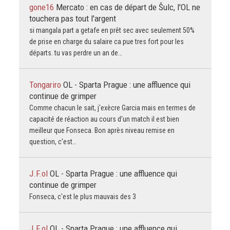
gone16
Mercato : en cas de départ de Šulc, l'OL ne
touchera pas tout l'argent
si mangala part a getafe en prêt sec avec seulement 50%
de prise en charge du salaire ca pue tres fort pour les
départs. tu vas perdre un an de…
Tongariro
OL - Sparta Prague : une affluence qui
continue de grimper
Comme chacun le sait, j'exècre Garcia mais en termes de
capacité de réaction au cours d'un match il est bien
meilleur que Fonseca. Bon après niveau remise en
question, c'est…
J.F.ol
OL - Sparta Prague : une affluence qui
continue de grimper
Fonseca, c'est le plus mauvais des 3
J.F.ol
OL - Sparta Prague : une affluence qui