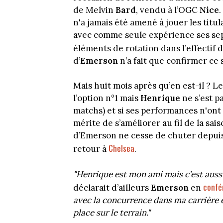
de Melvin
Bard
, vendu à l’OGC
Nice
.
n'a jamais été amené à jouer les titul
avec comme seule expérience ses sept
éléments de rotation dans l’effectif 
d’
Emerson
n’a fait que confirmer ce
Mais huit mois après qu’en est-il ? L
l’option n°1 mais
Henrique
ne s’est pa
matchs) et si ses performances n'ont p
mérite de s’améliorer au fil de la sa
d’Emerson ne cesse de chuter depuis d
Chelsea
retour à
.
"Henrique est mon ami mais c’est auss
confé
déclarait d’ailleurs
Emerson
en
avec la concurrence dans ma carrière 
place sur le terrain."