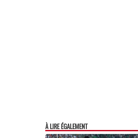
bo
ail
ag
ok
er
À LIRE ÉGALEMENT