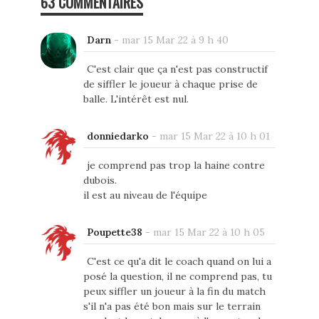
63 COMMENTAIRES
Darn
-
mar 15 Mar 22 à 9 h 40
C'est clair que ça n'est pas constructif
de siffler le joueur à chaque prise de
balle. L'intérêt est nul.
donniedarko
-
mar 15 Mar 22 à 10 h 01
je comprend pas trop la haine contre
dubois.
il est au niveau de l'équipe
Poupette38
-
mar 15 Mar 22 à 10 h 05
C'est ce qu'a dit le coach quand on lui a
posé la question, il ne comprend pas, tu
peux siffler un joueur à la fin du match
s'il n'a pas été bon mais sur le terrain