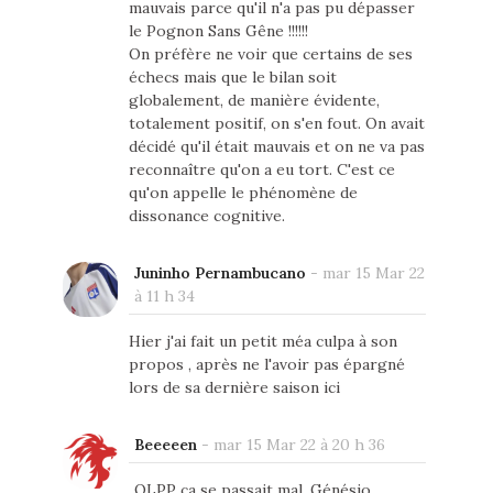
mauvais parce qu'il n'a pas pu dépasser
le Pognon Sans Gêne !!!!!!
On préfère ne voir que certains de ses
échecs mais que le bilan soit
globalement, de manière évidente,
totalement positif, on s'en fout. On avait
décidé qu'il était mauvais et on ne va pas
reconnaître qu'on a eu tort. C'est ce
qu'on appelle le phénomène de
dissonance cognitive.
Juninho Pernambucano
-
mar 15 Mar 22
à 11 h 34
Hier j'ai fait un petit méa culpa à son
propos , après ne l'avoir pas épargné
lors de sa dernière saison ici
Beeeeen
-
mar 15 Mar 22 à 20 h 36
OLPP ça se passait mal, Génésio