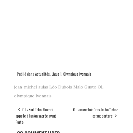
Publié dans
Actualités
,
Ligue 1
,
Olympique lyonnais
jean-michel aulas
Léo Dubois
Malo Gusto
OL
olympique lyonnais
OL : Karl Toko-Ekambi
OL : un certain "ras-le-bol" chez
appelle à l’union sacrée avant
les supporters
Porto