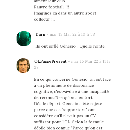
aiment leur club.
Pauvre football !!!!!
Imaginez ça dans un autre sport
collectif !....
Darn
-
mar 15 Mar 22 à 10 h 58
Ils ont sifflé Génésio... Quelle honte...
OLPassePresent
-
mar 15 Mar 22 à 11 h
27
En ce qui concerne Genesio, on est face
à un phénomène de dissonance
cognitive, c'est-à-dire à une incapacité
de reconnaître qu'on a eu tort.
Dès le départ, Genesio a été rejeté
parce que ces "supporters" ont
considéré qu'il n'avait pas un CV
suffisant pour l'OL. Selon la formule
débile bien connue "Parce qu'on est