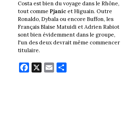
Costa est bien du voyage dans le Rhône,
tout comme
Pjanic
et Higuain. Outre
Ronaldo, Dybala ou encore Buffon, les
Français Blaise Matuidi et Adrien Rabiot
sont bien évidemment dans le groupe,
l'un des deux devrait même commencer
titulaire.
Fa
X
E
Pa
ce
m
rt
bo
ail
ag
ok
er