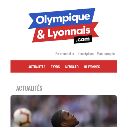
Accéder
au
contenu
Se connecter
Inscription
Mon compte
ACTUALITÉS
TKYDG
MERCATO
OL LYONNES
ACTUALITÉS