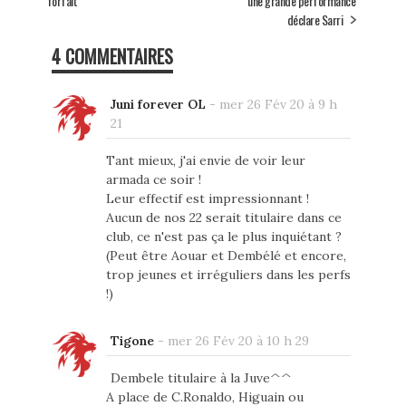
forfait
une grande performance"
déclare Sarri
4 COMMENTAIRES
Juni forever OL
-
mer 26 Fév 20 à 9 h
21
Tant mieux, j'ai envie de voir leur
armada ce soir !
Leur effectif est impressionnant !
Aucun de nos 22 serait titulaire dans ce
club, ce n'est pas ça le plus inquiétant ?
(Peut être Aouar et Dembélé et encore,
trop jeunes et irréguliers dans les perfs
!)
Tigone
-
mer 26 Fév 20 à 10 h 29
Dembele titulaire à la Juve^^
A place de C.Ronaldo, Higuain ou