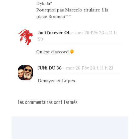
Dybala?
Pourquoi pas Marcelo titulaire à la
place Bonnuci^^
Juni forever OL
-
mer 26 Fév 20 à 11 h
50
On est d'accord
JUNi DU 36
-
mer 26 Fév 20 à 11 h 23
Denayer et Lopes
Les commentaires sont fermés