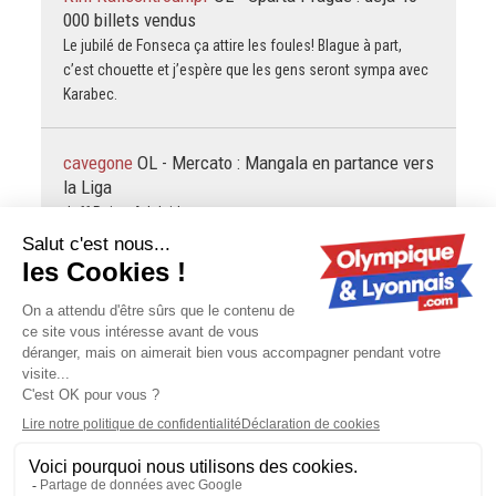
000 billets vendus
Le jubilé de Fonseca ça attire les foules! Blague à part,
c’est chouette et j’espère que les gens seront sympa avec
Karabec.
cavegone
OL - Mercato : Mangala en partance vers
la Liga
Jeff Reine-Adelaide
gOLdorak
L'OL déstabilisé par l'OM dans la presse
britannique ?
Pourquoi dans la presse BRITANNIQUE? On sait tous que la
seule raison de l'existence de l'OM, c'est de distribuer du
fric à tous les copains des propriétaires, mais qu'est-ce
qu'on…