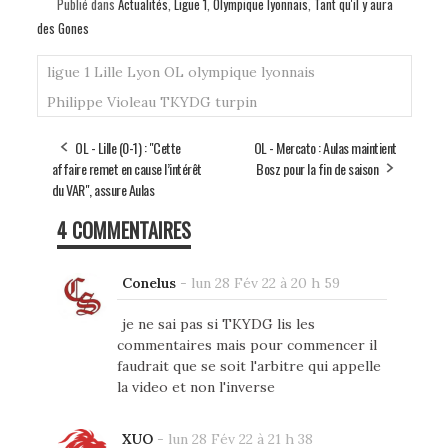
Publié dans
Actualités
,
Ligue 1
,
Olympique lyonnais
,
Tant qu'il y aura
bo
ail
ag
des Gones
ok
er
ligue 1
Lille
Lyon
OL
olympique lyonnais
Philippe Violeau
TKYDG
turpin
OL - Lille (0-1) : "Cette
OL - Mercato : Aulas maintient
affaire remet en cause l’intérêt
Bosz pour la fin de saison
du VAR", assure Aulas
4 COMMENTAIRES
Conelus
-
lun 28 Fév 22 à 20 h 59
je ne sai pas si TKYDG lis les
commentaires mais pour commencer il
faudrait que se soit l'arbitre qui appelle
la video et non l'inverse
XUO
-
lun 28 Fév 22 à 21 h 38