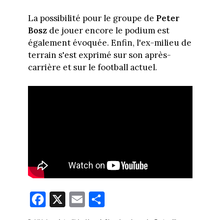
La possibilité pour le groupe de
Peter
Bosz
de jouer encore le podium est
également évoquée. Enfin, l'ex-milieu de
terrain s'est exprimé sur son après-
carrière et sur le football actuel.
Fa
X
E
Pa
ce
m
rt