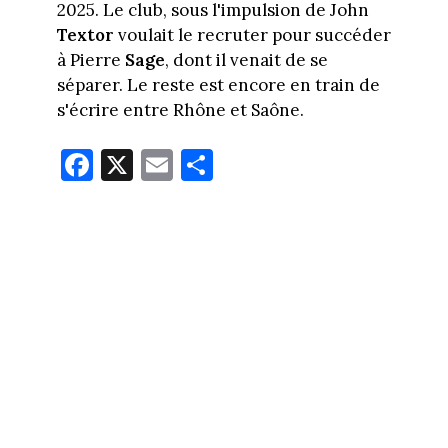
2025. Le club, sous l'impulsion de John
Textor
voulait le recruter pour succéder
à Pierre
Sage
, dont il venait de se
séparer. Le reste est encore en train de
s'écrire entre Rhône et Saône.
Fa
X
E
Pa
ce
m
rt
bo
ail
ag
ok
er