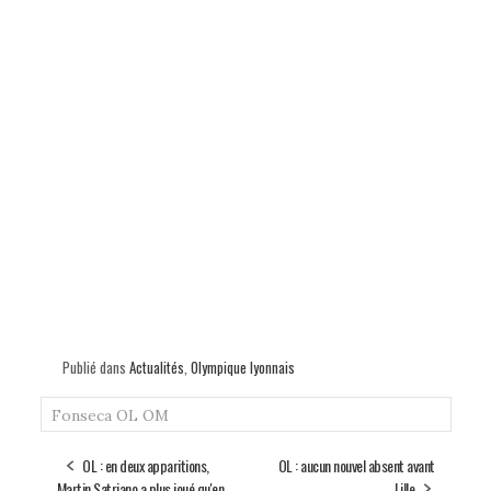
Publié dans
Actualités
,
Olympique lyonnais
Fonseca
OL
OM
OL : en deux apparitions,
OL : aucun nouvel absent avant
Martin Satriano a plus joué qu'en
Lille