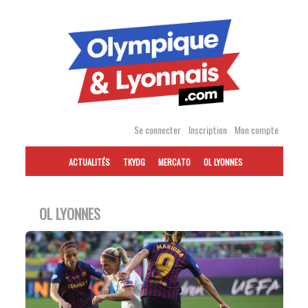
Accéder
au
contenu
Se connecter
Inscription
Mon compte
ACTUALITÉS
TKYDG
MERCATO
OL LYONNES
OL LYONNES