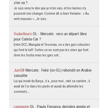
s'en va ?
Je suis venu te dire que je m'en vais, et tes larmes n'y
pourront rien changer. Comme dit si bien Verlaine : « Au
vent mauvais » , Je suis…
Vudailleurs
OL - Mercato : vers un départ libre
pour Caleta-Car ?
Entre DCC, Mangala et Tessman, on a des gars robustes
qui font le taff. Certes ce ne sont pas les stars qui font
rêver les footix mais les gars ont…
Juni38
Mercato : Fekir (ex-OL) rebondit en Arabie
saoudite
Lui qui revait du Barça , il a , pour moi , raté sa carrière , il
avait de l'or dans les pieds et aurait du atteindre les
sommets ,…
cavegone
OL : Paulo Fonseca, dernière année et