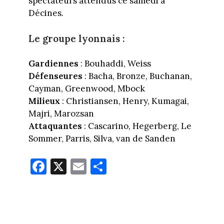
spectateurs attendus ce samedi à
Décines.
Le groupe lyonnais :
Gardiennes
: Bouhaddi, Weiss
Défenseures
: Bacha, Bronze, Buchanan,
Cayman, Greenwood, Mbock
Milieux
: Christiansen, Henry, Kumagai,
Majri, Marozsan
Attaquantes
: Cascarino, Hegerberg, Le
Sommer, Parris, Silva, van de Sanden
Fa
X
E
Pa
ce
m
rt
bo
ail
ag
ok
er