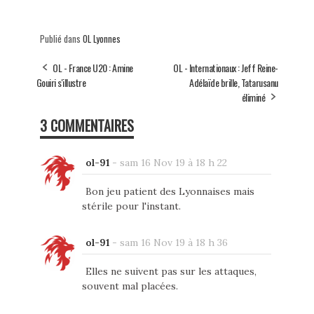
Publié dans
OL Lyonnes
OL - France U20 : Amine
OL - Internationaux : Jeff Reine-
Gouiri s'illustre
Adélaïde brille, Tatarusanu
éliminé
3 COMMENTAIRES
ol-91
-
sam 16 Nov 19 à 18 h 22
Bon jeu patient des Lyonnaises mais
stérile pour l'instant.
ol-91
-
sam 16 Nov 19 à 18 h 36
Elles ne suivent pas sur les attaques,
souvent mal placées.