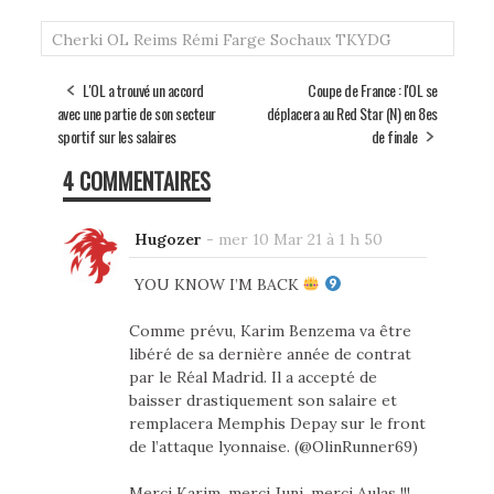
ok
er
Cherki
OL
Reims
Rémi Farge
Sochaux
TKYDG
L'OL a trouvé un accord
Coupe de France : l'OL se
avec une partie de son secteur
déplacera au Red Star (N) en 8es
sportif sur les salaires
de finale
4 COMMENTAIRES
Hugozer
-
mer 10 Mar 21 à 1 h 50
YOU KNOW I’M BACK
Comme prévu, Karim Benzema va être
libéré de sa dernière année de contrat
par le Réal Madrid. Il a accepté de
baisser drastiquement son salaire et
remplacera Memphis Depay sur le front
de l’attaque lyonnaise. (@OlinRunner69)
Merci Karim, merci Juni, merci Aulas !!!