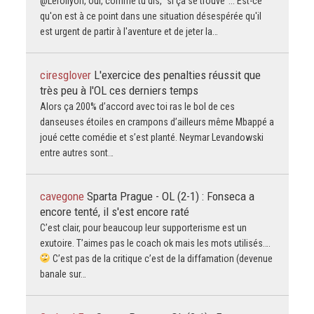
@Leroilyon, oui, comme tu dis, "si ça se trouve"... Est-ce
qu'on est à ce point dans une situation désespérée qu'il
est urgent de partir à l'aventure et de jeter la…
ciresglover
L'exercice des penalties réussit que
très peu à l'OL ces derniers temps
Alors ça 200% d’accord avec toi ras le bol de ces
danseuses étoiles en crampons d’ailleurs même Mbappé a
joué cette comédie et s’est planté. Neymar Levandowski
entre autres sont…
cavegone
Sparta Prague - OL (2-1) : Fonseca a
encore tenté, il s'est encore raté
C’est clair, pour beaucoup leur supporterisme est un
exutoire. T’aimes pas le coach ok mais les mots utilisés….
C’est pas de la critique c’est de la diffamation (devenue
banale sur…