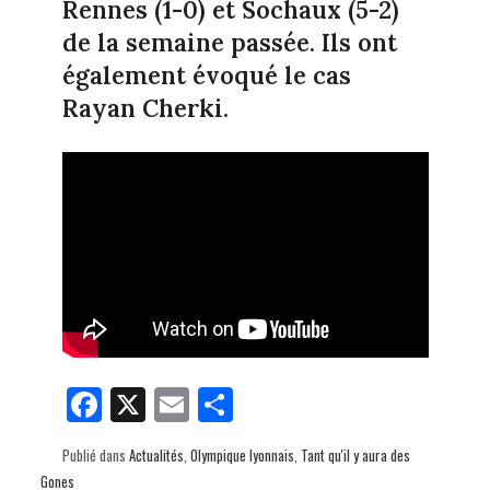
Rennes (1-0) et Sochaux (5-2)
de la semaine passée. Ils ont
également évoqué le cas
Rayan Cherki.
Fa
X
E
Pa
ce
m
rt
Publié dans
Actualités
,
Olympique lyonnais
,
Tant qu'il y aura des
bo
ail
ag
Gones