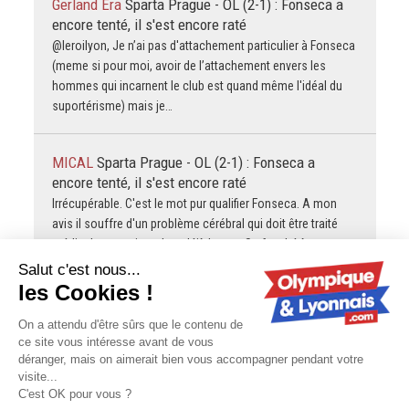
Gerland Era
Sparta Prague - OL (2-1) : Fonseca a
encore tenté, il s'est encore raté
@leroilyon, Je n’ai pas d'attachement particulier à Fonseca
(meme si pour moi, avoir de l’attachement envers les
hommes qui incarnent le club est quand même l'idéal du
suportérisme) mais je…
MICAL
Sparta Prague - OL (2-1) : Fonseca a
encore tenté, il s'est encore raté
Irrécupérable. C'est le mot pur qualifier Fonseca. A mon
avis il souffre d'un problème cérébral qui doit être traité
médicalement si ce n'est déjà le cas. Sa faculté à
s'exciter…
JUNi DU 36
Sparta Prague - OL (2-1) : Fonseca a
encore tenté, il s'est encore raté
Monark Je comprends ton désarrois mais il faut voir les
choses en face, Fonseca perd de plus en plus la face, il ne
sait plus comment faire dans les ltchs…