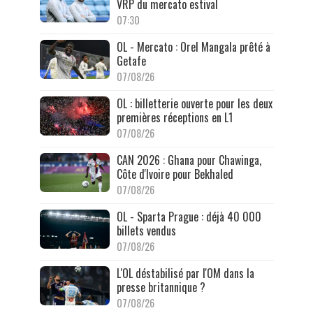
VRP du mercato estival
07:30
OL - Mercato : Orel Mangala prêté à
Getafe
07/08/26
OL : billetterie ouverte pour les deux
premières réceptions en L1
07/08/26
CAN 2026 : Ghana pour Chawinga,
Côte d'Ivoire pour Bekhaled
07/08/26
OL - Sparta Prague : déjà 40 000
billets vendus
07/08/26
L'OL déstabilisé par l'OM dans la
presse britannique ?
07/08/26