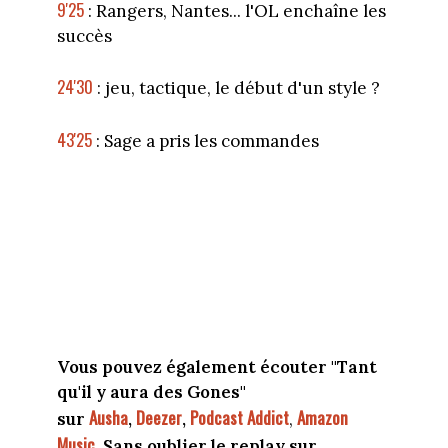
9'25
: Rangers, Nantes... l'OL enchaîne les
succès
24'30
: jeu, tactique, le début d'un style ?
43'25
: Sage a pris les commandes
Vous pouvez également écouter "Tant
qu'il y aura des Gones"
Ausha
Deezer
Podcast Addict
Amazon
sur
,
,
,
Music
.
Sans oublier le replay sur