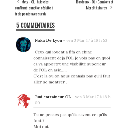
Metz - OL : huis clos
Bordeaux - OL : Gonalons et
confirmé, sanction réduite à
Morel titulaires !
trois points avec sursis
5 COMMENTAIRES
Naka De Lyon
-
ven 3 Mar 17 à 16 h 53
Ceux qui jouent a fifa en chine
connaissent deja l'OL je vois pas en quoi
ca va apportrt une visibilité superieur
de l'OL en asie.......
C'est la ou on nous connais pas qu'il faut
aller se montrer .
Juni entraineur OL
-
ven 3 Mar 17 à 18 h
00
Tu ne penses pas qu'ils savent ce qu'ils
font ?
Moi oui.