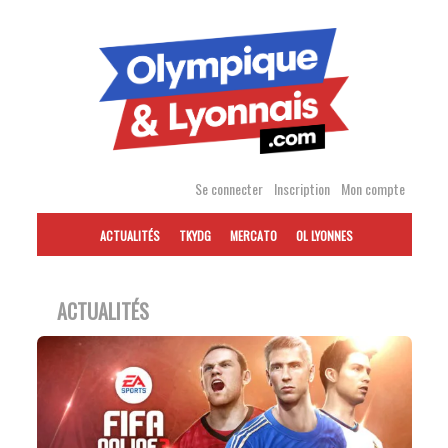
Accéder
au
contenu
Se connecter
Inscription
Mon compte
ACTUALITÉS
TKYDG
MERCATO
OL LYONNES
ACTUALITÉS