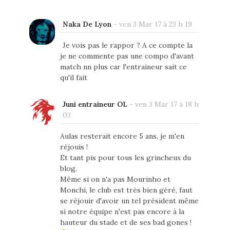
Naka De Lyon
-
ven 3 Mar 17 à 23 h 19
Je vois pas le rappor ? A ce compte la
je ne commente pas une compo d'avant
match nn plus car l'entraineur sait ce
qu'il fait
Juni entraineur OL
-
ven 3 Mar 17 à 18 h
03
Aulas resterait encore 5 ans, je m'en
réjouis !
Et tant pis pour tous les grincheux du
blog.
Même si on n'a pas Mourinho et
Monchi, le club est très bien géré, faut
se réjouir d'avoir un tel président même
si notre équipe n'est pas encore à la
hauteur du stade et de ses bad gones !