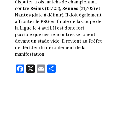
disputer trois matchs de championnat,
contre
Reims
(13/03),
Rennes
(21/03) et
Nantes
(date à définir). Il doit également
affronter le
PSG
en finale de la Coupe de
la Ligue le 4 avril. Il est donc fort
possible que ces rencontres se jouent
devant un stade vide. Il revient au Préfet
de décider du déroulement de la
manifestation.
Fa
X
E
Pa
ce
m
rt
bo
ail
ag
ok
er