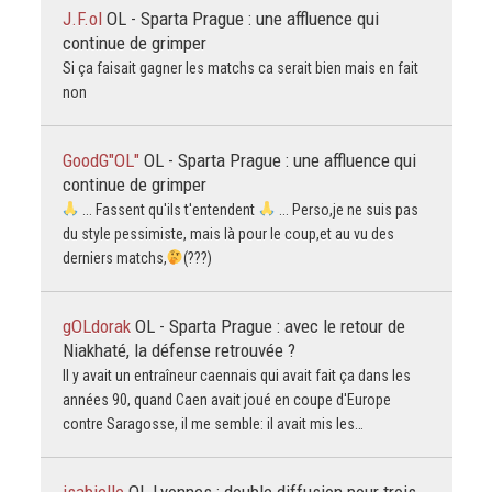
J.F.ol
OL - Sparta Prague : une affluence qui
continue de grimper
Si ça faisait gagner les matchs ca serait bien mais en fait
non
GoodG"OL"
OL - Sparta Prague : une affluence qui
continue de grimper
... Fassent qu'ils t'entendent
... Perso,je ne suis pas
du style pessimiste, mais là pour le coup,et au vu des
derniers matchs,
(???)
gOLdorak
OL - Sparta Prague : avec le retour de
Niakhaté, la défense retrouvée ?
Il y avait un entraîneur caennais qui avait fait ça dans les
années 90, quand Caen avait joué en coupe d'Europe
contre Saragosse, il me semble: il avait mis les…
isabielle
OL Lyonnes : double diffusion pour trois