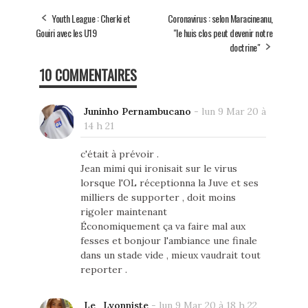
Youth League : Cherki et
Coronavirus : selon Maracineanu,
Gouiri avec les U19
"le huis clos peut devenir notre
doctrine"
10 COMMENTAIRES
Juninho Pernambucano
-
lun 9 Mar 20 à
14 h 21
c'était à prévoir .
Jean mimi qui ironisait sur le virus
lorsque l'OL réceptionna la Juve et ses
milliers de supporter , doit moins
rigoler maintenant
Économiquement ça va faire mal aux
fesses et bonjour l'ambiance une finale
dans un stade vide , mieux vaudrait tout
reporter .
Le_Lyonniste
-
lun 9 Mar 20 à 18 h 22