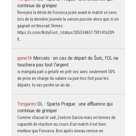
continue de grimper
Revoyez la décla de Fonseca juste avant le match vs Lens
lors de la dernière journée la saison passée alors que si on
gagnait on finissait 3èmes :
https://x.com/ActuFoot_/status/2055346517301416209
Il…
gone16
Mercato : en cas de départ de Šulc, l'OL ne
touchera pas tout l'argent
si mangala part a getafe en prêt sec avec seulement 50%
de prise en charge du salaire ca pue tres fort pour les
départs. tu vas perdre un an de…
Tongariro
OL - Sparta Prague : une affluence qui
continue de grimper
Comme chacun le sait, j'exècre Garcia mais en termes de
capacité de réaction au cours d'un match il est bien
meilleur que Fonseca. Bon après niveau remise en