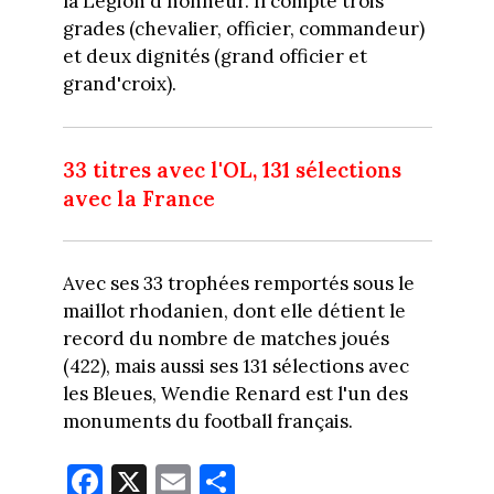
la Légion d'honneur. Il compte trois
grades (chevalier, officier, commandeur)
et deux dignités (grand officier et
grand'croix).
33 titres avec l'OL, 131 sélections
avec la France
Avec ses 33 trophées remportés sous le
maillot rhodanien, dont elle détient le
record du nombre de matches joués
(422), mais aussi ses 131 sélections avec
les Bleues, Wendie Renard est l'un des
monuments du football français.
Fa
X
E
Pa