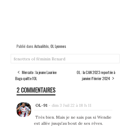
Publié dans
Actualités
,
OL Lyonnes
fenottes
ol féminin
Renard
Mercato : la jeune Laurine
OL : la CAN 2023 reportée à
Baga quitte l'OL
janvier/février 2024
2 COMMENTAIRES
OL-91
-
dim 3 Juil 22 à 18 h 11
Très bien. Mais je ne sais pas si Wendie
est allée jusqu'au bout de ses rêves.