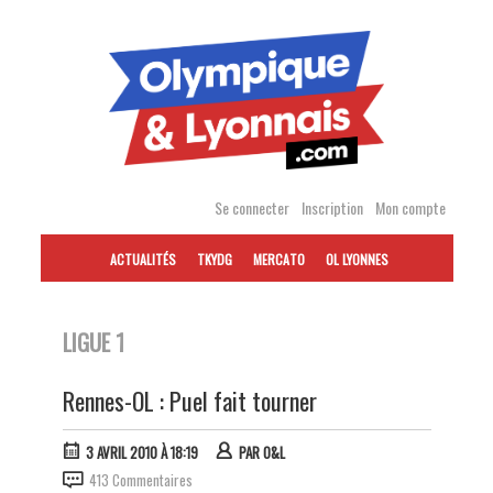
Accéder
au
contenu
Se connecter
Inscription
Mon compte
ACTUALITÉS
TKYDG
MERCATO
OL LYONNES
LIGUE 1
Rennes-OL : Puel fait tourner
3 AVRIL 2010 À 18:19
PAR
O&L
413 Commentaires