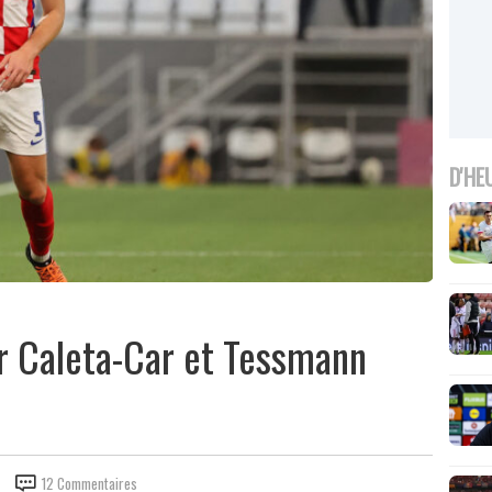
D'HE
r Caleta-Car et Tessmann
12 Commentaires