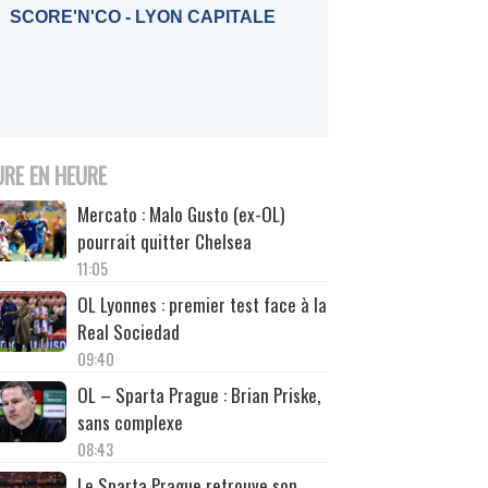
SCORE'N'CO - LYON CAPITALE
URE EN HEURE
Mercato : Malo Gusto (ex-OL)
pourrait quitter Chelsea
11:05
OL Lyonnes : premier test face à la
Real Sociedad
09:40
OL – Sparta Prague : Brian Priske,
sans complexe
08:43
Le Sparta Prague retrouve son