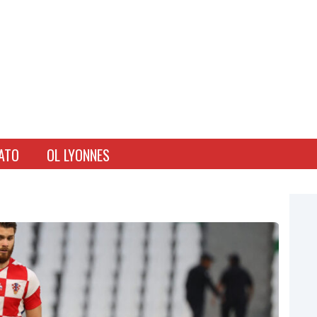
ATO
OL LYONNES