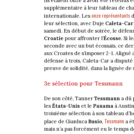
Ils étaient onze à avoir été retenus e
supplémentaire à leur tableau de ch
onze représentants
internationale. Les
d
leur sélection, avec Duje
Caleta-Ca
samedi. En début de soirée, le défens
Croatie
pour affronter l’
Écosse
. Si 
seconde avec un but écossais, ce der
aux Croates de s’imposer 2-1. Aligné
défense à trois, Caleta-Car a disputé l
preuve de solidité, dans la lignée de s
3e sélection pour Tessmann
De son côté, Tanner
Tessmann
a dû 
les
États-Unis
et le
Panama
à Austin
troisième sélection à son tableau d’h
Tessmann
place de Gianluca
Busio
,
a ét
mais n’a pas forcément eu le temps d