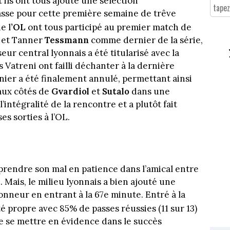
t ils ont tous ajouté une sélection
asse pour cette première semaine de trêve
e l
’OL
ont tous participé au premier match de
r
et Tanner
Tessmann
comme dernier de la série,
eur central lyonnais a été titularisé avec la
les Vatreni ont failli déchanter à la dernière
nier a été finalement annulé, permettant ainsi
 aux côtés de
Gvardiol
et
Sutalo
dans une
’intégralité de la rencontre et a plutôt fait
es sorties à l’OL.
prendre son mal en patience dans l’amical entre
. Mais, le milieu lyonnais a bien ajouté une
onneur en entrant à la 67e minute. Entré à la
é propre avec 85% de passes réussies (11 sur 13)
e se mettre en évidence dans le succès