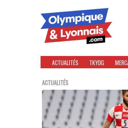
Accéder
au
contenu
ACTUALITÉS
TKYDG
MERC
ACTUALITÉS