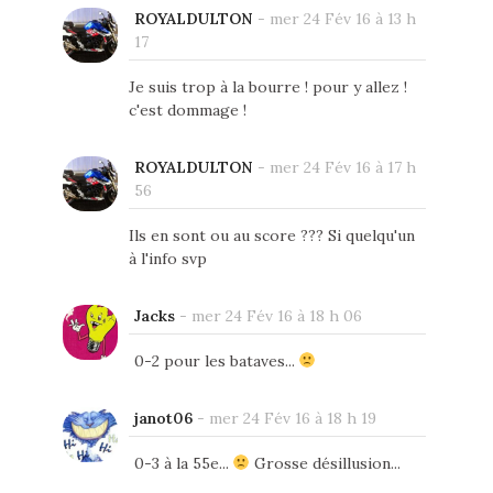
ROYALDULTON
-
mer 24 Fév 16 à 13 h
17
Je suis trop à la bourre ! pour y allez !
c'est dommage !
ROYALDULTON
-
mer 24 Fév 16 à 17 h
56
Ils en sont ou au score ??? Si quelqu'un
à l'info svp
Jacks
-
mer 24 Fév 16 à 18 h 06
0-2 pour les bataves...
janot06
-
mer 24 Fév 16 à 18 h 19
0-3 à la 55e...
Grosse désillusion...