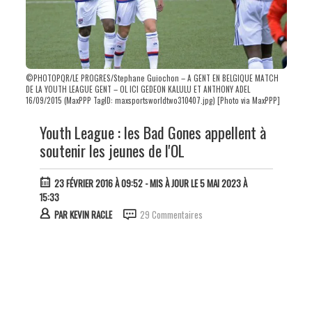
©PHOTOPQR/LE PROGRES/Stephane Guiochon – A GENT EN BELGIQUE MATCH
DE LA YOUTH LEAGUE GENT – OL ICI GEDEON KALULU ET ANTHONY ADEL
16/09/2015 (MaxPPP TagID: maxsportsworldtwo310407.jpg) [Photo via MaxPPP]
Youth League : les Bad Gones appellent à
soutenir les jeunes de l'OL
23 FÉVRIER 2016 À 09:52
- MIS À JOUR LE 5 MAI 2023 À
15:33
PAR
KEVIN RACLE
29 Commentaires