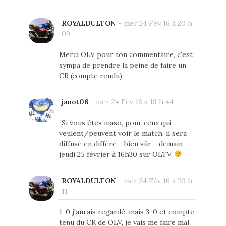
ROYALDULTON
-
mer 24 Fév 16 à 20 h
09
Merci OLV pour ton commentaire, c'est
sympa de prendre la peine de faire un
CR (compte rendu)
janot06
-
mer 24 Fév 16 à 19 h 44
Si vous êtes maso, pour ceux qui
veulent/peuvent voir le match, il sera
diffusé en différé - bien sûr - demain
jeudi 25 février à 16h30 sur OLTV.
ROYALDULTON
-
mer 24 Fév 16 à 20 h
11
1-0 j'aurais regardé, mais 3-0 et compte
tenu du CR de OLV, je vais me faire mal