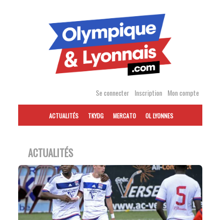
Accéder
au
contenu
Se connecter
Inscription
Mon compte
ACTUALITÉS
TKYDG
MERCATO
OL LYONNES
ACTUALITÉS