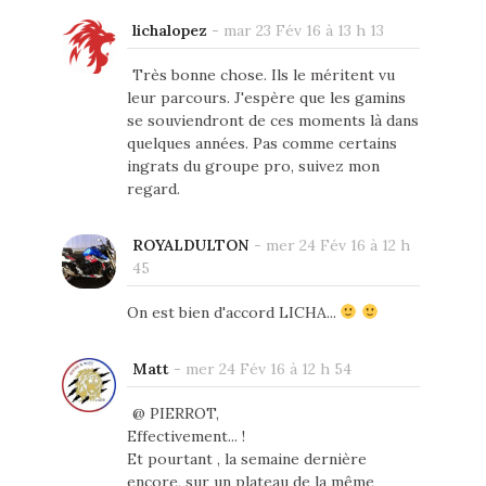
lichalopez
-
mar 23 Fév 16 à 13 h 13
Très bonne chose. Ils le méritent vu
leur parcours. J'espère que les gamins
se souviendront de ces moments là dans
quelques années. Pas comme certains
ingrats du groupe pro, suivez mon
regard.
ROYALDULTON
-
mer 24 Fév 16 à 12 h
45
On est bien d'accord LICHA...
Matt
-
mer 24 Fév 16 à 12 h 54
@ PIERROT,
Effectivement... !
Et pourtant , la semaine dernière
encore, sur un plateau de la même