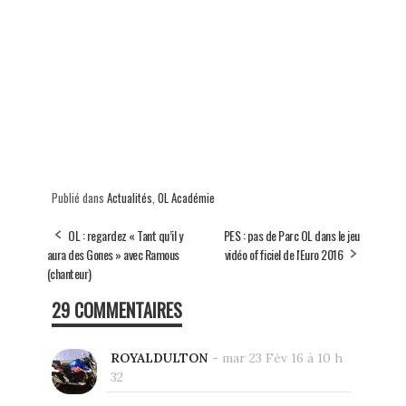
Publié dans
Actualités
,
OL Académie
OL : regardez « Tant qu’il y
PES : pas de Parc OL dans le jeu
aura des Gones » avec Ramous
vidéo officiel de l'Euro 2016
(chanteur)
29 COMMENTAIRES
ROYALDULTON
-
mar 23 Fév 16 à 10 h
32