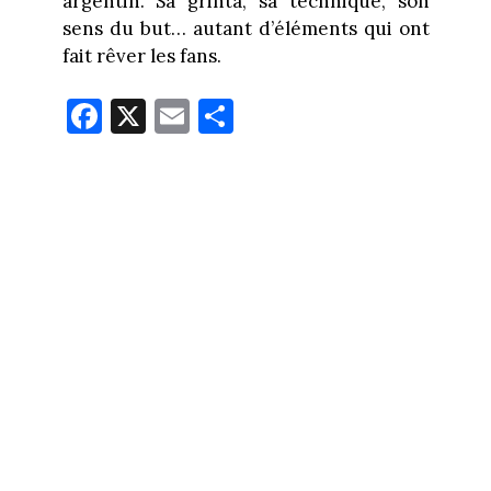
argentin. Sa grinta, sa technique, son
sens du but… autant d’éléments qui ont
fait rêver les fans.
Fa
X
E
Pa
ce
m
rt
bo
ail
ag
ok
er