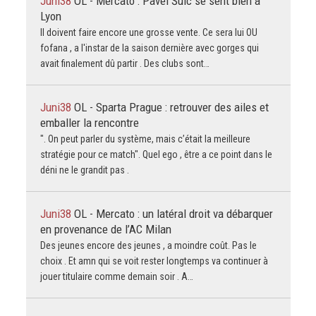
Juni38
OL - Mercato : Pavel Šulc se sent bien à
Lyon
Il doivent faire encore une grosse vente. Ce sera lui OU
fofana , a l'instar de la saison dernière avec gorges qui
avait finalement dû partir . Des clubs sont…
Juni38
OL - Sparta Prague : retrouver des ailes et
emballer la rencontre
". On peut parler du système, mais c’était la meilleure
stratégie pour ce match". Quel ego , être a ce point dans le
déni ne le grandit pas .
Juni38
OL - Mercato : un latéral droit va débarquer
en provenance de l’AC Milan
Des jeunes encore des jeunes , a moindre coût. Pas le
choix . Et amn qui se voit rester longtemps va continuer à
jouer titulaire comme demain soir . A…