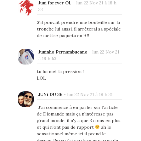
Juni forever OL
-
lun 22 Nov 21 à 18 h
33
S'il pouvait prendre une bouteille sur la
tronche lui aussi, il arrêterai sa spéciale
de mettre paqueta en 9 !!
Juninho Pernambucano
-
lun 22 Nov 21
à 19 h 53
tu lui met la pression !
LOL
JUNi DU 36
-
lun 22 Nov 21 à 18 h 31
J'ai commencé à en parler sur l'article
de Diomande mais ça n'intéresse pas
grand monde, il n'y a que 3 coms en plus
et qui n'ont pas de rapport
ah le
sensationnel même ici il prend le
dessus. Perso j'ai ma dose mon com du