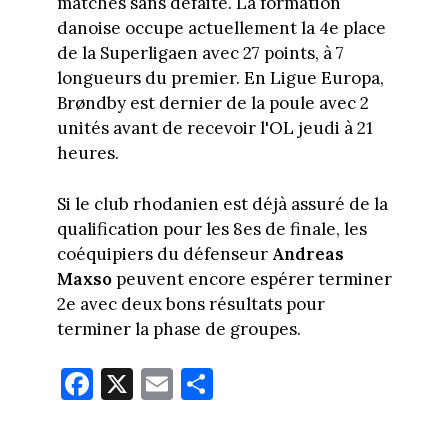
matches sans défaite. La formation
danoise occupe actuellement la 4e place
de la Superligaen avec 27 points, à 7
longueurs du premier. En Ligue Europa,
Brøndby est dernier de la poule avec 2
unités avant de recevoir l'OL jeudi à 21
heures.
Si le club rhodanien est déjà assuré de la
qualification pour les 8es de finale, les
coéquipiers du défenseur
Andreas
Maxso
peuvent encore espérer terminer
2e avec deux bons résultats pour
terminer la phase de groupes.
Fa
X
E
Pa
ce
m
rt
bo
ail
ag