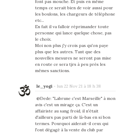
font pas mouche. Et puis en même
temps ce serait bien de voir aussi pour
les boulons, les chargeurs de téléphone
etc...
En fait il va falloir réprimander toute
personne qui lance quelque chose, pas
le choix.
Moi non plus j'y crois pas qu'on paye
plus que les autres. Tant que des
nouvelles mesures ne seront pas mise
en route ce sera tjrs à peu près les
mêmes sanctions.
le_yogi
-
lun 22 Nov 21 à 18 h 38
@Dede: "Labrune c'est Marseille" à mon
avis c'est un mirage ça. C'est un
affairiste au sang froid, il n'était
d'ailleurs pas parti de là-bas en si bon
termes. Pourquoi aiderait-il ceux qui
l'ont dégagé à la vente du club par