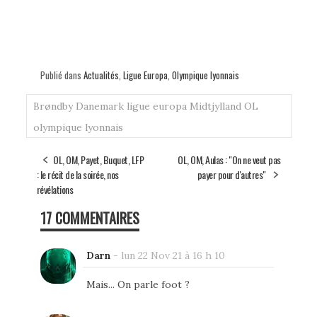
Publié dans
Actualités
,
Ligue Europa
,
Olympique lyonnais
Brøndby
Danemark
ligue europa
Midtjylland
OL
olympique lyonnais
OL, OM, Payet, Buquet, LFP
OL, OM, Aulas : "On ne veut pas
: le récit de la soirée, nos
payer pour d'autres"
révélations
17 COMMENTAIRES
Darn
-
lun 22 Nov 21 à 16 h 10
Mais... On parle foot ?