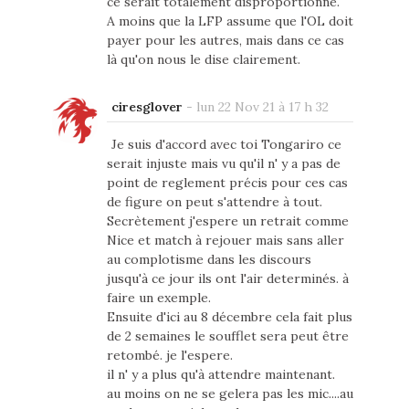
ce serait totalement disproportionné.
A moins que la LFP assume que l'OL doit
payer pour les autres, mais dans ce cas
là qu'on nous le dise clairement.
ciresglover
-
lun 22 Nov 21 à 17 h 32
Je suis d'accord avec toi Tongariro ce
serait injuste mais vu qu'il n' y a pas de
point de reglement précis pour ces cas
de figure on peut s'attendre à tout.
Secrètement j'espere un retrait comme
Nice et match à rejouer mais sans aller
au complotisme dans les discours
jusqu'à ce jour ils ont l'air determinés. à
faire un exemple.
Ensuite d'ici au 8 décembre cela fait plus
de 2 semaines le soufflet sera peut être
retombé. je l'espere.
il n' y a plus qu'à attendre maintenant.
au moins on ne se gelera pas les mic....au