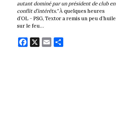
autant dominé par un président de club en
conflit d’intérêts."
À quelques heures
d’OL - PSG, Textor a remis un peu d’huile
sur le feu…
Fa
X
E
Pa
ce
m
rt
bo
ail
ag
ok
er