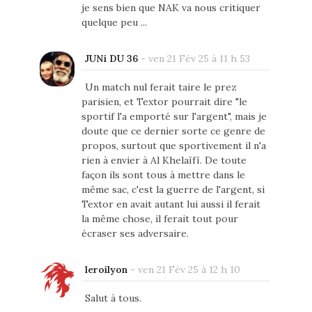
je sens bien que NAK va nous critiquer
quelque peu ...
JUNi DU 36
-
ven 21 Fév 25 à 11 h 53
Un match nul ferait taire le prez
parisien, et Textor pourrait dire "le
sportif l'a emporté sur l'argent", mais je
doute que ce dernier sorte ce genre de
propos, surtout que sportivement il n'a
rien à envier à Al Khelaïfï. De toute
façon ils sont tous à mettre dans le
même sac, c'est la guerre de l'argent, si
Textor en avait autant lui aussi il ferait
la même chose, il ferait tout pour
écraser ses adversaire.
leroilyon
-
ven 21 Fév 25 à 12 h 10
Salut à tous.