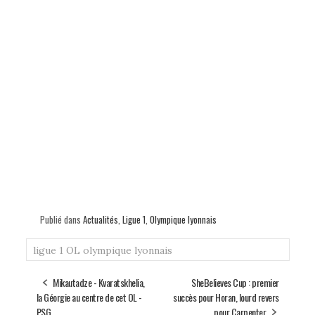
Publié dans
Actualités
,
Ligue 1
,
Olympique lyonnais
ligue 1
OL
olympique lyonnais
Mikautadze - Kvaratskhelia,
SheBelieves Cup : premier
la Géorgie au centre de cet OL -
succès pour Horan, lourd revers
PSG
pour Carpenter