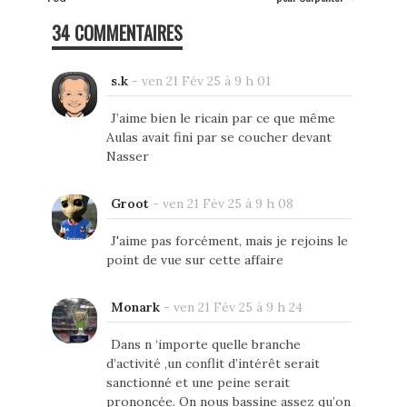
34 COMMENTAIRES
s.k
-
ven 21 Fév 25 à 9 h 01
J’aime bien le ricain par ce que même
Aulas avait fini par se coucher devant
Nasser
Groot
-
ven 21 Fév 25 à 9 h 08
J'aime pas forcément, mais je rejoins le
point de vue sur cette affaire
Monark
-
ven 21 Fév 25 à 9 h 24
Dans n ‘importe quelle branche
d’activité ,un conflit d’intérêt serait
sanctionné et une peine serait
prononcée. On nous bassine assez qu’on