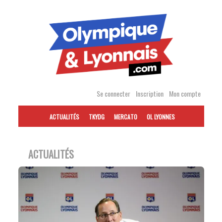
Accéder
au
contenu
Se connecter
Inscription
Mon compte
ACTUALITÉS
TKYDG
MERCATO
OL LYONNES
ACTUALITÉS