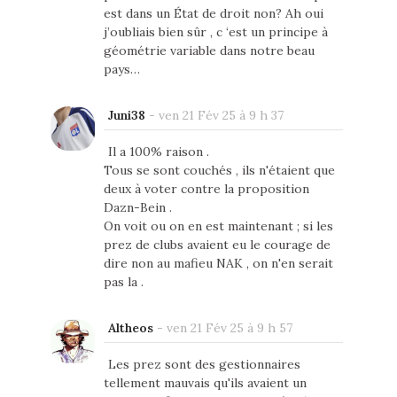
est dans un État de droit non? Ah oui
j’oubliais bien sûr , c ‘est un principe à
géométrie variable dans notre beau
pays…
Juni38
-
ven 21 Fév 25 à 9 h 37
Il a 100% raison .
Tous se sont couchés , ils n'étaient que
deux à voter contre la proposition
Dazn-Bein .
On voit ou on en est maintenant ; si les
prez de clubs avaient eu le courage de
dire non au mafieu NAK , on n'en serait
pas la .
Altheos
-
ven 21 Fév 25 à 9 h 57
Les prez sont des gestionnaires
tellement mauvais qu'ils avaient un