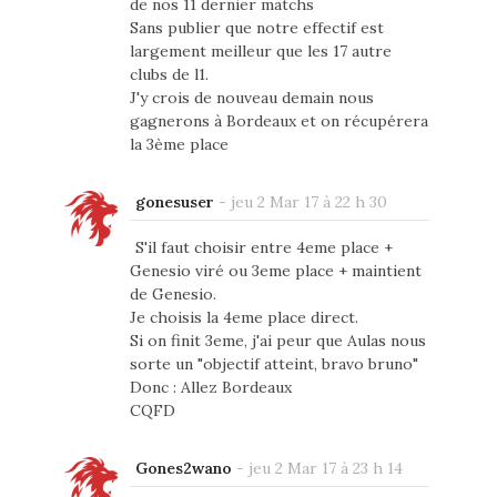
de nos 11 dernier matchs
Sans publier que notre effectif est
largement meilleur que les 17 autre
clubs de l1.
J'y crois de nouveau demain nous
gagnerons à Bordeaux et on récupérera
la 3ème place
gonesuser
-
jeu 2 Mar 17 à 22 h 30
S'il faut choisir entre 4eme place +
Genesio viré ou 3eme place + maintient
de Genesio.
Je choisis la 4eme place direct.
Si on finit 3eme, j'ai peur que Aulas nous
sorte un "objectif atteint, bravo bruno"
Donc : Allez Bordeaux
CQFD
Gones2wano
-
jeu 2 Mar 17 à 23 h 14