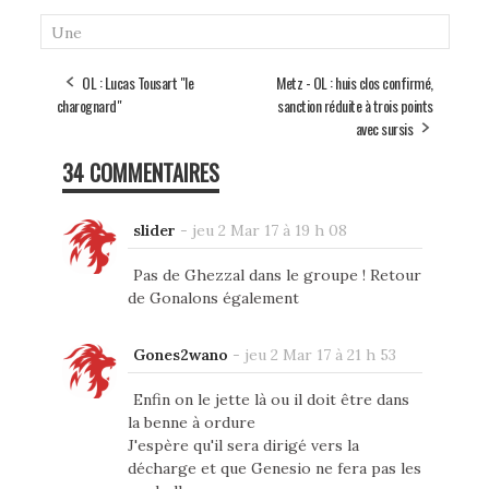
Une
OL : Lucas Tousart "le
Metz - OL : huis clos confirmé,
charognard"
sanction réduite à trois points
avec sursis
34 COMMENTAIRES
slider
-
jeu 2 Mar 17 à 19 h 08
Pas de Ghezzal dans le groupe ! Retour
de Gonalons également
Gones2wano
-
jeu 2 Mar 17 à 21 h 53
Enfin on le jette là ou il doit être dans
la benne à ordure
J'espère qu'il sera dirigé vers la
décharge et que Genesio ne fera pas les