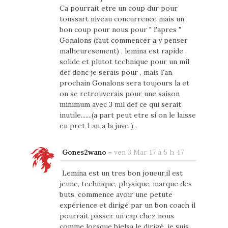
Ca pourrait etre un coup dur pour
toussart niveau concurrence mais un
bon coup pour nous pour " l'apres "
Gonalons (faut commencer a y penser
malheuresement) , lemina est rapide ,
solide et plutot technique pour un mil
def donc je serais pour , mais l'an
prochain Gonalons sera toujours la et
on se retrouverais pour une saison
minimum avec 3 mil def ce qui serait
inutile.......(a part peut etre si on le laisse
en pret 1 an a la juve ) .
Gones2wano
-
ven 3 Mar 17 à 5 h 47
Lemina est un tres bon joueur,il est
jeune, technique, physique, marque des
buts, commence avoir une petute
expérience et dirigé par un bon coach il
pourrait passer un cap chez nous
comme lorsque bielsa le dirigé, je suis