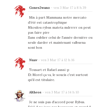
Gones2wano
-
ven 3 Mar 17 à 8 h 39
Mis à part Mammana notre mercato
d'été est catastrophique
Nkoulou rybus mateta mdrrrrr on peut
pas faire pire
Sans oublier celui de l'année dernière ou
seule darder et maintenant valbuena
sont bon
Nuav
-
ven 3 Mar 17 à 12 h 16
Tousart et Rafael aussi :p
Et Morel ça va, le soucis c'est surtout
qu'il est titulaire.
Altheos
-
ven 3 Mar 17 à 14 h 10
Je ne suis pas d'accord pour Rybus.
Déjà il ne joue pas beaucoup et quand il