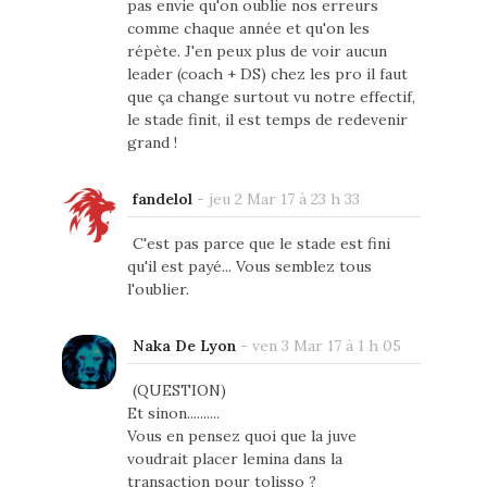
pas envie qu'on oublie nos erreurs
comme chaque année et qu'on les
répète. J'en peux plus de voir aucun
leader (coach + DS) chez les pro il faut
que ça change surtout vu notre effectif,
le stade finit, il est temps de redevenir
grand !
fandelol
-
jeu 2 Mar 17 à 23 h 33
C'est pas parce que le stade est fini
qu'il est payé... Vous semblez tous
l'oublier.
Naka De Lyon
-
ven 3 Mar 17 à 1 h 05
(QUESTION)
Et sinon..........
Vous en pensez quoi que la juve
voudrait placer lemina dans la
transaction pour tolisso ?