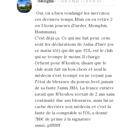
-bRoglin-
-
ven 3 Mar 17 à 8 h 53
Oui, on a bien vendangé les mercatos
ces derniers temps..Mais on en retire 2
ou 3 bons joueurs (Darder, Memphis,
Mammana).
C'est déjà ça. Ce qui me fait peur, ceux
sont les déclarations de Aulas d'hier (ou
ce matin tôt) qui dit que l'OL est le club
qui se trompe le moins..Il charge
Orhent pour N'koulou, disant que le
club avait fait un bon choix et seul le
médecin s'est trompé en ne voyant pas
l"état de blessure du joueur..bref..jamais
de sa faute l'amis JMA. La france entière
savait que N'koulou sortait de 2 ans sans
continuité due aux blessures, mais lui se
cache derrière son médecin..et c'est la
faute de la comptable si l'OL a donné
7M€ de prime à la signature
aussi...pfffffff