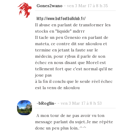
Gones2wano
-
ven 3 Mar 17 à 8 h 35
http://www.butfootballclub.fr/
Il abuse en parlant de transformer les
stocks en "liquide" mdrrr
Il tacle un peu Genesio en parlant de
mateta, ce contre dit sur nkoulou et
termine en jetant la faute sur le
médecin, pour rybus il parle de son
échec en nous disant que Morel est
tellement fort que c'est normal qu'il ne
joue pas
à la fin il conclu que le seule réel échec
est la venu de nkoulou
-bRoglin-
-
ven 3 Mar 17 à 8 h 53
A mon tour de ne pas avoir vu ton
message parlant du sujet..Je me répète
donc un peu plus loin..^^