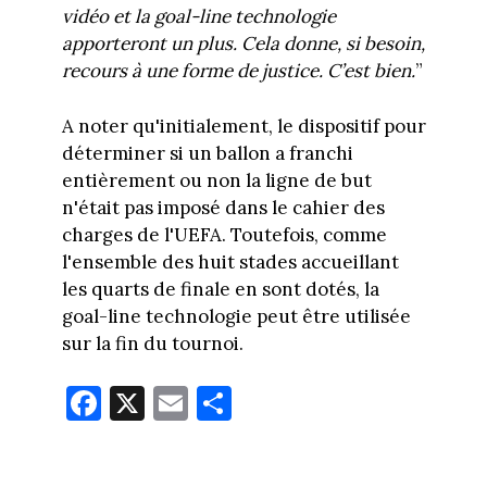
vidéo et la goal-line technologie
apporteront un plus. Cela donne, si besoin,
recours à une forme de justice. C’est bien.
”
A noter qu'initialement, le dispositif pour
déterminer si un ballon a franchi
entièrement ou non la ligne de but
n'était pas imposé dans le cahier des
charges de l'UEFA. Toutefois, comme
l'ensemble des huit stades accueillant
les quarts de finale en sont dotés, la
goal-line technologie peut être utilisée
sur la fin du tournoi.
Fa
X
E
Pa
ce
m
rt
bo
ail
ag