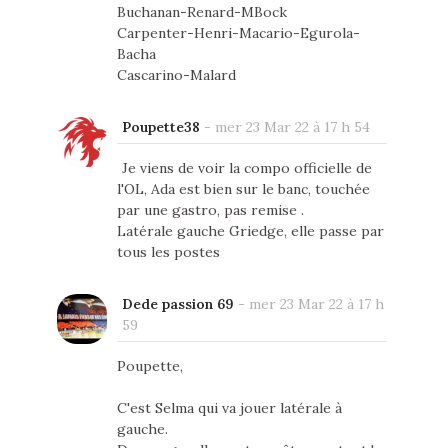
Buchanan-Renard-MBock
Carpenter-Henri-Macario-Egurola-
Bacha
Cascarino-Malard
Poupette38
-
mer 23 Mar 22 à 17 h 54
Je viens de voir la compo officielle de
l'OL, Ada est bien sur le banc, touchée
par une gastro, pas remise .
Latérale gauche Griedge, elle passe par
tous les postes
Dede passion 69
-
mer 23 Mar 22 à 17 h
59
Poupette,
C'est Selma qui va jouer latérale à
gauche.