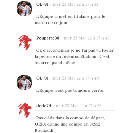
OL-91
-
mer 23 Mar 22 à 17 h 33
L'Équipe la met en titulaire pour le
match de ce jour.
Poupette38
-
mer 23 Mar 22 à 17 h 43
Ok d'accord mais je ne l'ai pas vu fouler
la pelouse du Juventus Stadium . C'est
bizarre quand même
OL-91
-
mer 23 Mar 22 à 17 h 49
L'Équipe n'est pas toujours vérité.
dede74
-
mer 23 Mar 22 à 17 h 53
Pas d'Ada dans la compo de départ,
UEFA donne une compo en 3x5x2
Bouhaddi