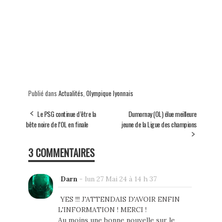
Publié dans
Actualités
,
Olympique lyonnais
Le PSG continue d’être la
Dumornay (OL) élue meilleure
bête noire de l’OL en finale
jeune de la Ligue des champions
3 COMMENTAIRES
Darn
-
lun 27 Mai 24 à 14 h 37
YES !!! J'ATTENDAIS D'AVOIR ENFIN
L'INFORMATION ! MERCI !
Au moins une bonne nouvelle sur le