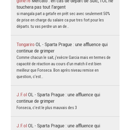
gone16
Mercato : en cas de départ de Šulc, l'OL ne
touchera pas tout l'argent
si mangala part a getafe en prêt sec avec seulement 50%
de prise en charge du salaire ca pue tres fort pour les
départs. tu vas perdre un an de…
Tongariro
OL - Sparta Prague : une affluence qui
continue de grimper
Comme chacun le sait, j'exècre Garcia mais en termes de
capacité de réaction au cours d'un match il est bien
meilleur que Fonseca. Bon après niveau remise en
question, c'est…
J.F.ol
OL - Sparta Prague : une affluence qui
continue de grimper
Fonseca, c'est le plus mauvais des 3
J.F.ol
OL - Sparta Prague : une affluence qui