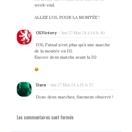
week-end.
ALLEZ L'OL POUR LA MONTÉE !
OLVictory
-
lun 27 Mai 24 à 14 h 40
l’OL Futsal n’est plus qu’à une marche
de la montée en D2.
Encore deux matchs avant la D2
Darn
-
lun 27 Mai 24 à 15 h 37
Donc deux marches, finement observé !
Les commentaires sont fermés