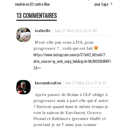
montée en D2 contre Nice
pour Sage
13 COMMENTAIRES
isabielle
-
lun 27 Mai 24 à 15 h 56
N'est-elle pas venu à l'OL pour
progresser ?... voilà qui est fait
https://www.instagram.com/p/C7eH2_kttmA/?
utm_source=ig_web_copy_link&igsh=MzRlODBiNWFl
ZA==
knoumkoufou
-
lun 27 Mai 24 à 17 h 11
Après passer de Reims à OLF oblige à
progresser mais à part elle qui d' autre
? Surtout quand dans le même temps je
vois la saison de Karchaoui, Geyoro,
Picaud et Baltimore (premier bluffé et
pourtant je ne l' aime pas comme