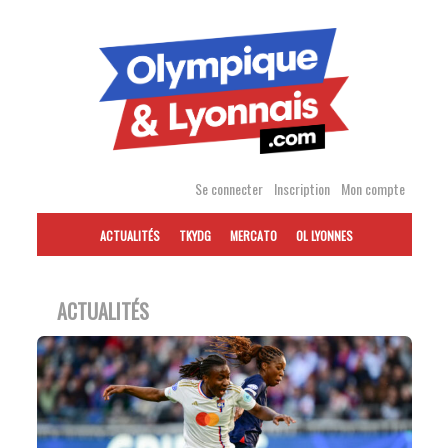
Accéder
au
contenu
Se connecter
Inscription
Mon compte
ACTUALITÉS
TKYDG
MERCATO
OL LYONNES
ACTUALITÉS