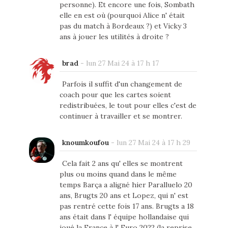
personne). Et encore une fois, Sombath
elle en est où (pourquoi Alice n' était
pas du match à Bordeaux ?) et Vicky 3
ans à jouer les utilités à droite ?
brad
-
lun 27 Mai 24 à 17 h 17
Parfois il suffit d'un changement de
coach pour que les cartes soient
redistribuées, le tout pour elles c'est de
continuer à travailler et se montrer.
knoumkoufou
-
lun 27 Mai 24 à 17 h 29
Cela fait 2 ans qu' elles se montrent
plus ou moins quand dans le même
temps Barça a aligné hier Paralluelo 20
ans, Brugts 20 ans et Lopez, qui n' est
pas rentré cette fois 17 ans. Brugts a 18
ans était dans l' équipe hollandaise qui
joué la France à l' Euro 2022 (la reprise