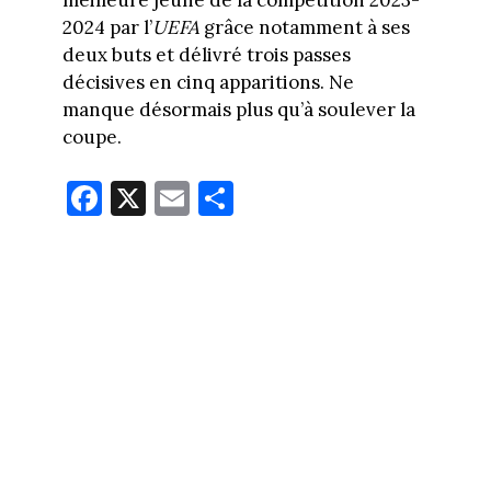
meilleure jeune de la compétition 2023-
2024 par l’
UEFA
grâce notamment à ses
deux buts et délivré trois passes
décisives en cinq apparitions. Ne
manque désormais plus qu’à soulever la
coupe.
Fa
X
E
Pa
ce
m
rt
bo
ail
ag
ok
er