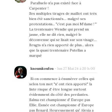
Paralluelo n'a pas existé face à
Carpenter !
Ses multiples tirages de maillot ont très
bien été sanctionnés.... malgré ses
protestations... "c'est pas moi M'dame ! "
La trentenaire Wendie qui prend un
jaune, elle ne dit rien, malgré le
déconvenue qui se lisait sur son visage....
Brugts n'a rien apporté de plus... alors
que la quasi trentenaire Putellas a
marqué
knoumkoufou
-
lun 27 Mai 24 à 20 h 00
Si on commence à énumérer celles qui
selon ton mot "n' ont rien apporté" la
liste risque d' être longue surtout
évidemment du côté des perdantes.
Salma est championne d' Europe pas
Ellie, Esmée est championne d' Europe
pas Renard. Heureusement qu' Alexia a