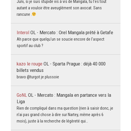
Juni, si je suis stupide vis à vis de Mangala, tu l’es tout
autant a vouloir être aveuglément son avocat. Sans
rancune .
Interol
OL - Mercato : Orel Mangala prêté à Getafe
Ah parce que quelqu'un se soucie encore de l'aspect
sportif au club ?
kazo le rouge
OL - Sparta Prague : déjà 40 000
billets vendus
bravo @turgot je plussoie
GoNL
OL - Mercato : Mangala en partance vers la
Liga
Rien de compliqué dans ma question (rien à saisir donc, je
n’ai pas grand chose à dire sur Nartey, même après 6
mois), juste à la recherche de légèreté qui…