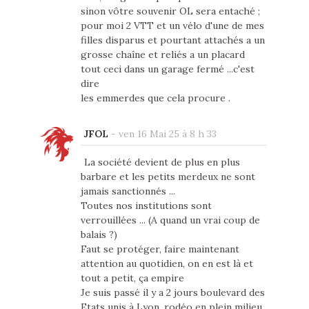
sinon vôtre souvenir OL sera entaché ;
pour moi 2 VTT et un vélo d'une de mes
filles disparus et pourtant attachés a un
grosse chaîne et reliés a un placard
tout ceci dans un garage fermé ...c'est
dire
les emmerdes que cela procure .
JFOL
-
ven 16 Mai 25 à 8 h 33
La société devient de plus en plus
barbare et les petits merdeux ne sont
jamais sanctionnés ...
Toutes nos institutions sont
verrouillées ... (A quand un vrai coup de
balais ?)
Faut se protéger, faire maintenant
attention au quotidien, on en est là et
tout a petit, ça empire
Je suis passé il y a 2 jours boulevard des
Etats unis à Lyon, rodéo en plein milieu