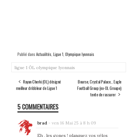
Publié dans
Actualités
,
Ligue 1
,
Olympique lyonnais
ligue 1
ÔL
olympique lyonnais
Rayan Cherki (OL) désigné
Bourse, Crystal Palace… Eagle
meilleur dribbleur de Ligue 1
Football Group (ex-OL Groupe)
tente de rassurer
5 COMMENTAIRES
brad
-
ven 16 Mai 25 à 8 h 09
Eh , les gones ! planquez vos vélos