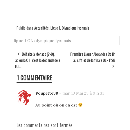
Publié dans
Actualités
,
Ligue 1
,
Olympique lyonnais
ligue 1
OL
olympique lyonnais
Défaite à Monaco (2-0),
Première Ligue : Alexandra Collin
adieu la C1 : c'est la débandade à
au sifflet de la finale OL - PSG
l'OL...
1 COMMENTAIRE
Poupette38
-
mar 13 Mai 25 à 9 h 31
Au point où on en est
Les commentaires sont fermés