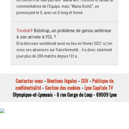
De même il ne faut pas dire "Maria Gro", comme le faisait la
commentatrice de l'Equipe, mais "Maria GrohS", en
prononçant le S, avec un O long et fermé.
Tondu69
Bidstrup, un problème de genou antérieur
à son arrivée à l'OL ?
Et la blessure semblerait avoir eu lieu en février 2021 si j'en
crois ses absences sur Transfermerkt... il a donc sûrement
joué plus de 200 matchs depuis ! Et a…
Contactez-nous
-
Mentions légales
-
CGV
-
Politique de
confidentialité
-
Gestion des cookies
-
Lyon Capitale TV
Olympique-et-Lyonnais - 6 rue Gorge de Loup - 69009 Lyon