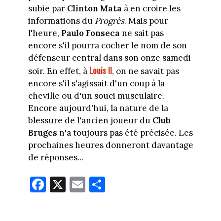
subie par
Clinton Mata
à en croire les
informations du
Progrès
. Mais pour
l'heure,
Paulo Fonseca
ne sait pas
encore s'il pourra cocher le nom de son
défenseur central dans son onze samedi
Louis II
soir. En effet, à
, on ne savait pas
encore s'il s'agissait d'un coup à la
cheville ou d'un souci musculaire.
Encore aujourd'hui, la nature de la
blessure de l'ancien joueur du
Club
Bruges
n'a toujours pas été précisée. Les
prochaines heures donneront davantage
de réponses...
Fa
X
E
Pa
ce
m
rt
bo
ail
ag