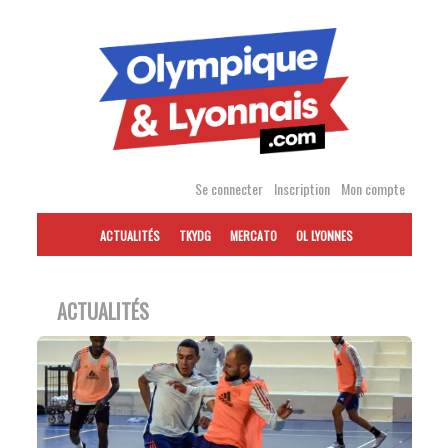
Accéder
au
contenu
Se connecter
Inscription
Mon compte
ACTUALITÉS
TKYDG
MERCATO
OL LYONNES
ACTUALITÉS