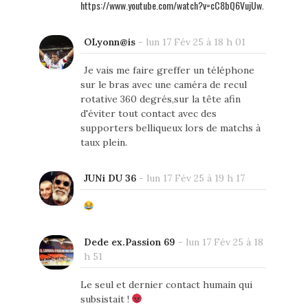
https://www.youtube.com/watch?v=cC8bQ6VujUw
.
OLyonn@is
-
lun 17 Fév 25 à 18 h 01
Je vais me faire greffer un téléphone
sur le bras avec une caméra de recul
rotative 360 degrés,sur la tête afin
d'éviter tout contact avec des
supporters belliqueux lors de matchs à
taux plein.
JUNi DU 36
-
lun 17 Fév 25 à 19 h 17
Dede ex.Passion 69
-
lun 17 Fév 25 à 18
h 51
Le seul et dernier contact humain qui
subsistait !