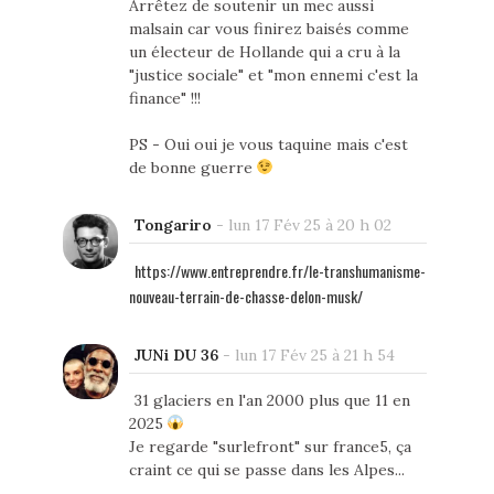
Arrêtez de soutenir un mec aussi
malsain car vous finirez baisés comme
un électeur de Hollande qui a cru à la
"justice sociale" et "mon ennemi c'est la
finance" !!!
PS - Oui oui je vous taquine mais c'est
de bonne guerre
Tongariro
-
lun 17 Fév 25 à 20 h 02
https://www.entreprendre.fr/le-transhumanisme-
nouveau-terrain-de-chasse-delon-musk/
JUNi DU 36
-
lun 17 Fév 25 à 21 h 54
31 glaciers en l'an 2000 plus que 11 en
2025
Je regarde "surlefront" sur france5, ça
craint ce qui se passe dans les Alpes...