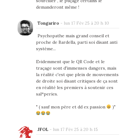
sourciller , le puçage certains le
demanderont même !
Tongariro
-
lun 17 Fév 25 à 20 h 10
Psychopathe mais grand conseil et
proche de Bardella, parti soi disant anti
système...
Evidemment que le QR Code et le
traçage sont d'immenses dangers, mais
la réalité c'est que plein de mouvements
de droite soi disant critiques de ça sont
en réalité les premiers à soutenir ces
sal*peries.
" ( sauf mon père et dd ex passion
)"
JFOL
-
lun 17 Fév 25 à 20 h 15