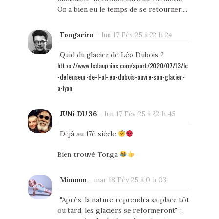
On a bien eu le temps de se retourner....
Tongariro
-
lun 17 Fév 25 à 22 h 24
Quid du glacier de Léo Dubois ?
https://www.ledauphine.com/sport/2020/07/13/le
-defenseur-de-l-ol-leo-dubois-ouvre-son-glacier-
a-lyon
JUNi DU 36
-
lun 17 Fév 25 à 22 h 45
Déjà au 17è siècle
Bien trouvé Tonga
Mimoun
-
mar 18 Fév 25 à 0 h 03
"Après, la nature reprendra sa place tôt
ou tard, les glaciers se reformeront" :