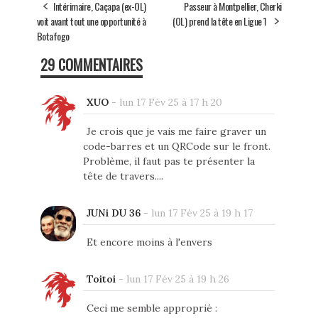
Intérimaire, Caçapa (ex-OL)
Passeur à Montpellier, Cherki
voit avant tout une opportunité à
(OL) prend la tête en Ligue 1
Botafogo
29 COMMENTAIRES
XUO
-
lun 17 Fév 25 à 17 h 20
Je crois que je vais me faire graver un
code-barres et un QRCode sur le front.
Problème, il faut pas te présenter la
tête de travers....
JUNi DU 36
-
lun 17 Fév 25 à 19 h 17
Et encore moins à l'envers
Toitoi
-
lun 17 Fév 25 à 19 h 26
Ceci me semble approprié :