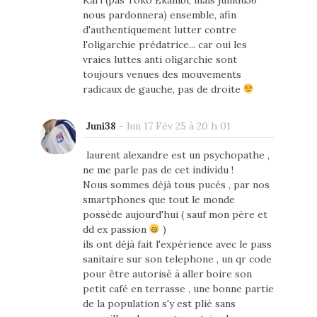
Karl (pas Toko Ekambi, mais junidu36
nous pardonnera) ensemble, afin
d'authentiquement lutter contre
l'oligarchie prédatrice... car oui les
vraies luttes anti oligarchie sont
toujours venues des mouvements
radicaux de gauche, pas de droite
Juni38
-
lun 17 Fév 25 à 20 h 01
laurent alexandre est un psychopathe ,
ne me parle pas de cet individu !
Nous sommes déjà tous pucés , par nos
smartphones que tout le monde
possède aujourd'hui ( sauf mon père et
dd ex passion
)
ils ont déjà fait l'expérience avec le pass
sanitaire sur son telephone , un qr code
pour être autorisé à aller boire son
petit café en terrasse , une bonne partie
de la population s'y est plié sans