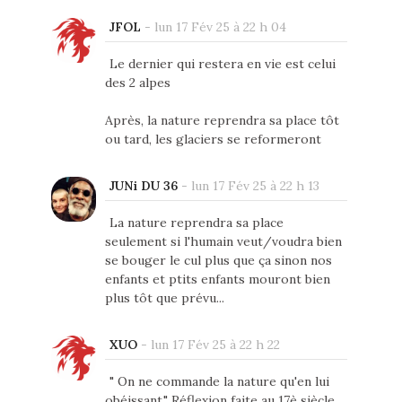
JFOL
-
lun 17 Fév 25 à 22 h 04
Le dernier qui restera en vie est celui
des 2 alpes
Après, la nature reprendra sa place tôt
ou tard, les glaciers se reformeront
JUNi DU 36
-
lun 17 Fév 25 à 22 h 13
La nature reprendra sa place
seulement si l'humain veut/voudra bien
se bouger le cul plus que ça sinon nos
enfants et ptits enfants mouront bien
plus tôt que prévu...
XUO
-
lun 17 Fév 25 à 22 h 22
" On ne commande la nature qu'en lui
obéissant." Réflexion faite au 17è siècle.