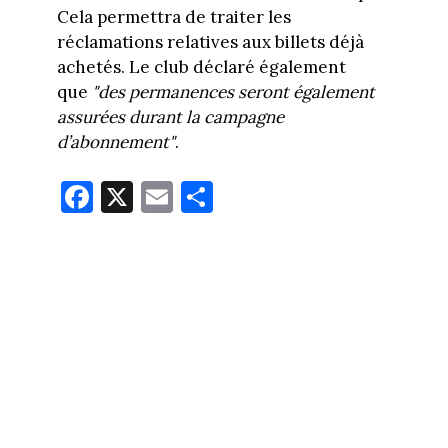
Cela permettra de traiter les
réclamations relatives aux billets déjà
achetés. Le club déclaré également
que
"des permanences seront également
assurées durant la campagne
d’abonnement"
.
Fa
X
E
Pa
ce
m
rt
bo
ail
ag
ok
er