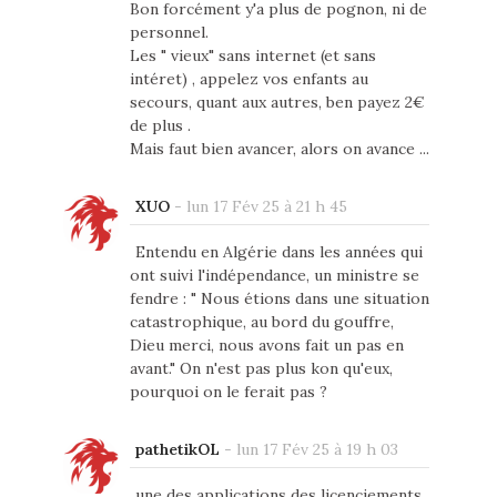
Bon forcément y'a plus de pognon, ni de
personnel.
Les " vieux" sans internet (et sans
intéret) , appelez vos enfants au
secours, quant aux autres, ben payez 2€
de plus .
Mais faut bien avancer, alors on avance ...
XUO
-
lun 17 Fév 25 à 21 h 45
Entendu en Algérie dans les années qui
ont suivi l'indépendance, un ministre se
fendre : " Nous étions dans une situation
catastrophique, au bord du gouffre,
Dieu merci, nous avons fait un pas en
avant." On n'est pas plus kon qu'eux,
pourquoi on le ferait pas ?
pathetikOL
-
lun 17 Fév 25 à 19 h 03
une des applications des licenciements