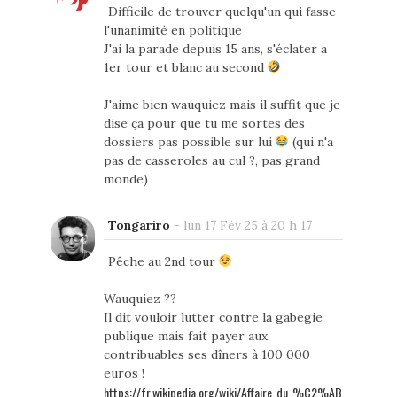
Difficile de trouver quelqu'un qui fasse
l'unanimité en politique
J'ai la parade depuis 15 ans, s'éclater a
1er tour et blanc au second
J'aime bien wauquiez mais il suffit que je
dise ça pour que tu me sortes des
dossiers pas possible sur lui
(qui n'a
pas de casseroles au cul ?, pas grand
monde)
Tongariro
-
lun 17 Fév 25 à 20 h 17
Pêche au 2nd tour
Wauquiez ??
Il dit vouloir lutter contre la gabegie
publique mais fait payer aux
contribuables ses dîners à 100 000
euros !
https://fr.wikipedia.org/wiki/Affaire_du_%C2%AB