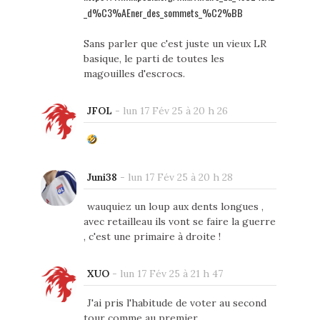
_d%C3%AEner_des_sommets_%C2%BB
Sans parler que c'est juste un vieux LR
basique, le parti de toutes les
magouilles d'escrocs.
JFOL
-
lun 17 Fév 25 à 20 h 26
Juni38
-
lun 17 Fév 25 à 20 h 28
wauquiez un loup aux dents longues ,
avec retailleau ils vont se faire la guerre
, c'est une primaire à droite !
XUO
-
lun 17 Fév 25 à 21 h 47
J'ai pris l'habitude de voter au second
tour comme au premier.