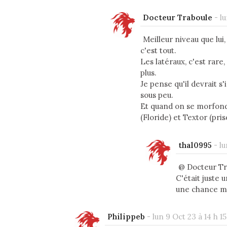
Docteur Traboule
-
lu
Meilleur niveau que lui
c'est tout.
Les latéraux, c'est rare
plus.
Je pense qu'il devrait s
sous peu.
Et quand on se morfond
(Floride) et Textor (pri
thal0995
-
lu
@ Docteur Trab
C'était juste 
une chance m
Philippeb
-
lun 9 Oct 23 à 14 h 15