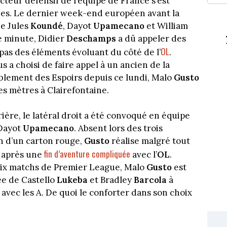
cteur défensif de l’équipe de France s’est
hes. Le dernier week-end européen avant la
de Jules
Koundé
, Dayot
Upamecano
et William
re minute, Didier
Deschamps
a dû appeler des
OL
pas des éléments évoluant du côté de l’
.
 a choisi de faire appel à un ancien de la
blement des Espoirs depuis ce lundi, Malo
Gusto
s mètres à Clairefontaine.
rière, le latéral droit a été convoqué en équipe
 Dayot
Upamecano
. Absent lors des trois
n d’un carton rouge,
Gusto
réalise malgré tout
fin d’aventure compliquée
s après une
avec l’
OL
.
six matchs de Premier League, Malo
Gusto
est
ée de Castello
Lukeba
et Bradley
Barcola
à
vec les A. De quoi le conforter dans son choix