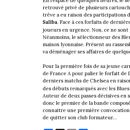
En l’espace de quelques heures, le se
retrouvé privé de plusieurs cartouc
trêve a eu raison des participations 
Saliba
. Face à ces forfaits de derniè
joueurs en urgence. Non, ce ne sont 
Néanmoins, le sélectionneur des Bleus
maison lyonnaise. Présent au rassem
va déménager ses affaires de quelque
Pour la première fois de sa jeune car
de France A pour palier le forfait de
derniers matchs de Chelsea en raiso
des débuts remarqués avec les Blue
Auteur de deux passes décisives en 
donc le premier de la bande compos
connaitre une première convocation a
de quitter son club formateur…