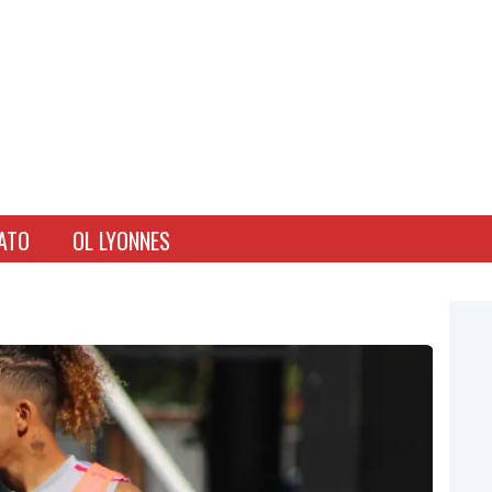
ATO
OL LYONNES