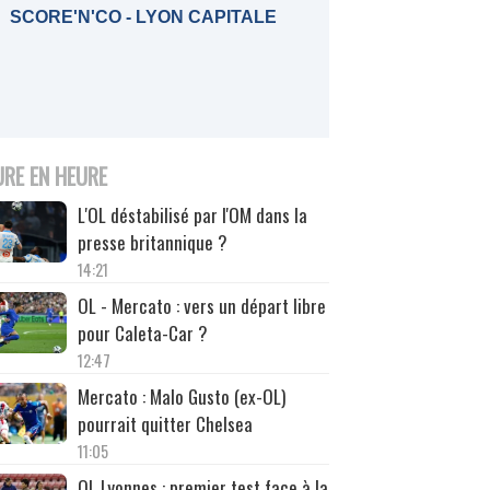
SCORE'N'CO - LYON CAPITALE
URE EN HEURE
L'OL déstabilisé par l'OM dans la
presse britannique ?
14:21
OL - Mercato : vers un départ libre
pour Caleta-Car ?
12:47
Mercato : Malo Gusto (ex-OL)
pourrait quitter Chelsea
11:05
OL Lyonnes : premier test face à la