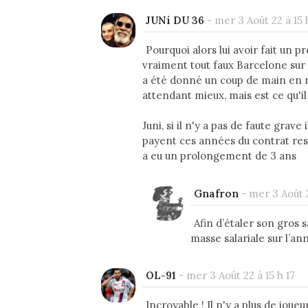
JUNi DU 36
-
mer 3 Août 22 à 15 
Pourquoi alors lui avoir fait un 
vraiment tout faux Barcelone sur
a été donné un coup de main en ré
attendant mieux, mais est ce qu'il 
Juni, si il n'y a pas de faute grave i
payent ces années du contrat resta
a eu un prolongement de 3 ans
Gnafron
-
mer 3 Août 2
Afin d’étaler son gros s
masse salariale sur l’an
OL-91
-
mer 3 Août 22 à 15 h 17
Incroyable ! Il n'y a plus de jo