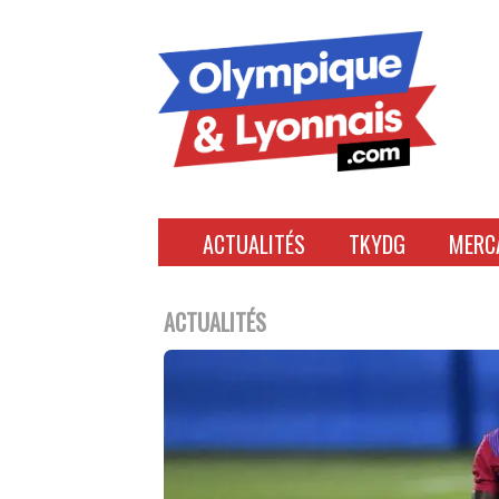
Accéder
au
contenu
ACTUALITÉS
TKYDG
MERC
ACTUALITÉS