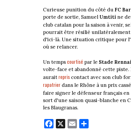
Curieuse punition du côté du
FC Bar
porte de sortie, Samuel
Umtiti
ne dev
club catalan pour la saison à venir, s
pourrait être résilié unilatéralement
d'ici-là. Une situation critique pour
où se relancer.
courtisé
Un temps
par le
Stade Renna
volte-face et abandonné cette piste
repris
aurait
contact avec son club for
rapatrier
dans le Rhône à un prix cassé
faire signer le défenseur français en
sort d'une saison quasi-blanche en C
les Blaugranas.
Fa
X
E
Pa