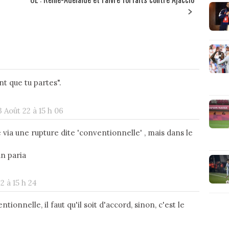
nt que tu partes".
 Août 22 à 15 h 06
ré via une rupture dite 'conventionnelle' , mais dans le
un paria
2 à 15 h 24
ionnelle, il faut qu'il soit d'accord, sinon, c'est le