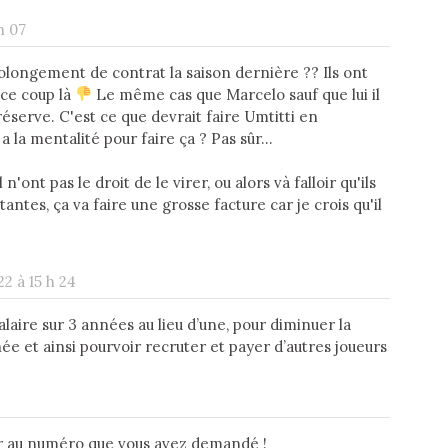
h 07
prolongement de contrat la saison dernière ?? Ils ont
 ce coup là
Le même cas que Marcelo sauf que lui il
serve. C'est ce que devrait faire Umtitti en
a la mentalité pour faire ça ? Pas sûr...
l n'ont pas le droit de le virer, ou alors và falloir qu'ils
ntes, ça va faire une grosse facture car je crois qu'il
2 à 15 h 24
alaire sur 3 années au lieu d’une, pour diminuer la
née et ainsi pourvoir recruter et payer d’autres joueurs
ueur au numéro que vous avez demandé !