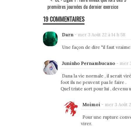
premières journées du dernier exercice
19 COMMENTAIRES
Darn
-
mer 3 Août 22 à 14 h 58
Une façon de dire "il faut vraime
Juninho Pernambucano
-
mer 3
Dans la vie normale , il serait vi
foot ils ne peuvent pas le faire .
Quel triste sort pour lui , devenu 
Moimoi
-
mer 3 Août 2
Pour une rupture convent
virer.