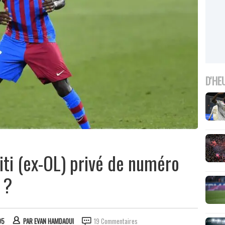
D'HE
ti (ex-OL) privé de numéro
 ?
05
PAR
EVAN HAMDAOUI
19 Commentaires