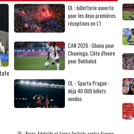
OL : billetterie ouverte
pour les deux premières
réceptions en L1
CAN 2026 : Ghana pour
Chawinga, Côte d'Ivoire
pour Bekhaled
tafe
OL - Sparta Prague :
déjà 40 000 billets
vendus
OL : Reine-Adelaïde et Faivre forfaits contre Ajaccio