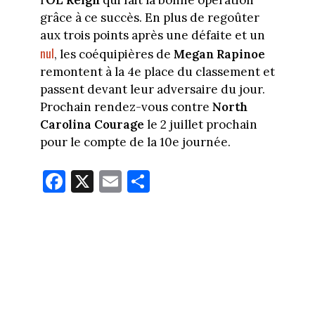
l’
OL Reign
qui fait la bonne opération
grâce à ce succès. En plus de regoûter
aux trois points après une défaite et un
nul
, les coéquipières de
Megan Rapinoe
remontent à la 4e place du classement et
passent devant leur adversaire du jour.
Prochain rendez-vous contre
North
Carolina Courage
le 2 juillet prochain
pour le compte de la 10e journée.
Fa
X
E
Pa
ce
m
rt
bo
ail
ag
ok
er