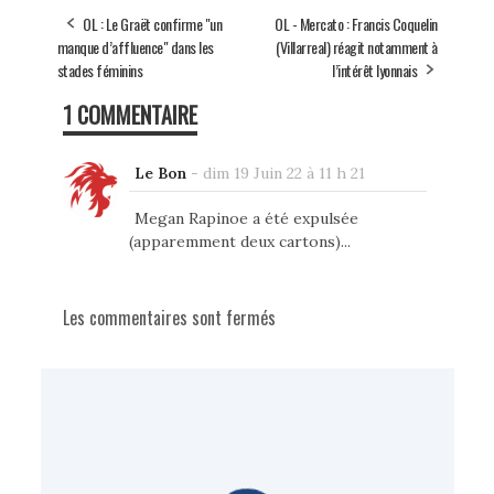
OL : Le Graët confirme "un
OL - Mercato : Francis Coquelin
manque d’affluence" dans les
(Villarreal) réagit notamment à
stades féminins
l’intérêt lyonnais
1 COMMENTAIRE
Le Bon
-
dim 19 Juin 22 à 11 h 21
Megan Rapinoe a été expulsée
(apparemment deux cartons)...
Les commentaires sont fermés