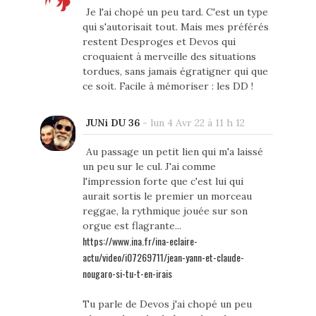
Je l'ai chopé un peu tard. C'est un type
qui s'autorisait tout. Mais mes préférés
restent Desproges et Devos qui
croquaient à merveille des situations
tordues, sans jamais égratigner qui que
ce soit. Facile à mémoriser : les DD !
JUNi DU 36
-
lun 4 Avr 22 à 11 h 12
Au passage un petit lien qui m'a laissé
un peu sur le cul. J'ai comme
l'impression forte que c'est lui qui
aurait sortis le premier un morceau
reggae, la rythmique jouée sur son
orgue est flagrante...
https://www.ina.fr/ina-eclaire-
actu/video/i07269711/jean-yann-et-claude-
nougaro-si-tu-t-en-irais
Tu parle de Devos j'ai chopé un peu