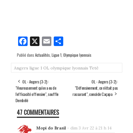
Fa
X
E
Pa
ce
m
rt
Publié dans
Actualités
,
Ligue 1
,
Olympique lyonnais
bo
ail
ag
ok
er
Angers
ligue 1
OL
olympique lyonnais
Tetê
OL - Angers (3-2) :
OL - Angers (3-2) :
"Heureusement qu'on a eu de
"Défensivement, ce n'était pas
l'efficacité offensive", souffle
rassurant", concède Caçapa
Dembélé
47 COMMENTAIRES
Mopi do Brasil
-
dim 3 Avr 22 à 21 h 14