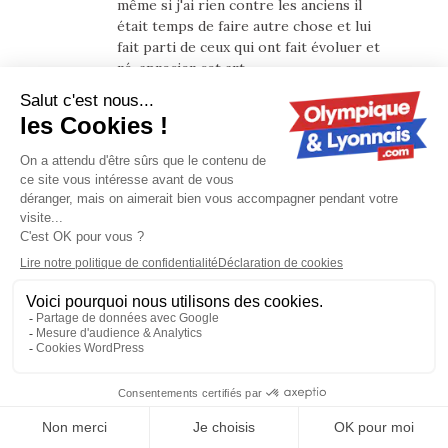
même si j'ai rien contre les anciens il
était temps de faire autre chose et lui
fait parti de ceux qui ont fait évoluer et
ré-aprecier cet art.
El le top c'est qu'il a entraîné des
anciens acteurs avec lui.
Je suis tombé sur son passage dans
Khamelott il y a quelques jours, c'est à
pleurer de rire. Je le demande d'ailleurs
si ils n'étaient tous réellement bourré
???
Les commentaires sont fermés