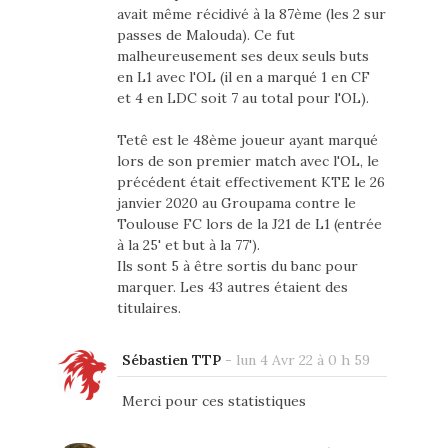
avait même récidivé à la 87ème (les 2 sur
passes de Malouda). Ce fut
malheureusement ses deux seuls buts
en L1 avec l'OL (il en a marqué 1 en CF
et 4 en LDC soit 7 au total pour l'OL).
Tetê est le 48ème joueur ayant marqué
lors de son premier match avec l'OL, le
précédent était effectivement KTE le 26
janvier 2020 au Groupama contre le
Toulouse FC lors de la J21 de L1 (entrée
à la 25' et but à la 77').
Ils sont 5 à être sortis du banc pour
marquer. Les 43 autres étaient des
titulaires.
Sébastien TTP
-
lun 4 Avr 22 à 0 h 59
Merci pour ces statistiques