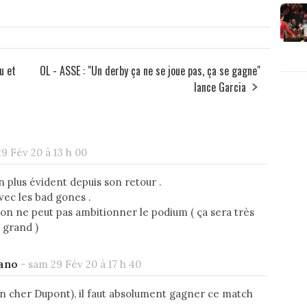
u et
OL - ASSE : "Un derby ça ne se joue pas, ça se gagne"
lance Garcia
9 Fév 20 à 13 h 00
n plus évident depuis son retour .
avec les bad gones .
n on ne peut pas ambitionner le podium ( ça sera très
t grand )
ano
-
sam 29 Fév 20 à 17 h 40
n cher Dupont), il faut absolument gagner ce match