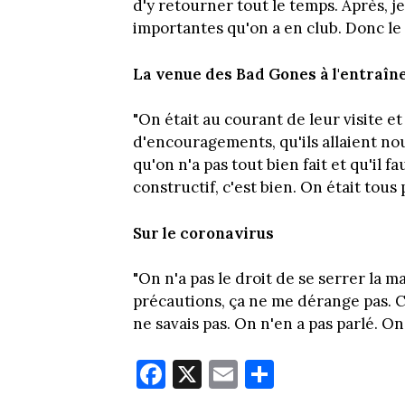
d'y retourner tout le temps. Après, je
importantes qu'on a en club. Donc le p
La venue des Bad Gones à l'entraî
"On était au courant de leur visite et
d'encouragements, qu'ils allaient no
qu'on n'a pas tout bien fait et qu'il 
constructif, c'est bien. On était tous 
Sur le coronavirus
"On n'a pas le droit de se serrer la m
précautions, ça ne me dérange pas. C
ne savais pas. On n'en a pas parlé. O
Fa
X
E
Pa
ce
m
rt