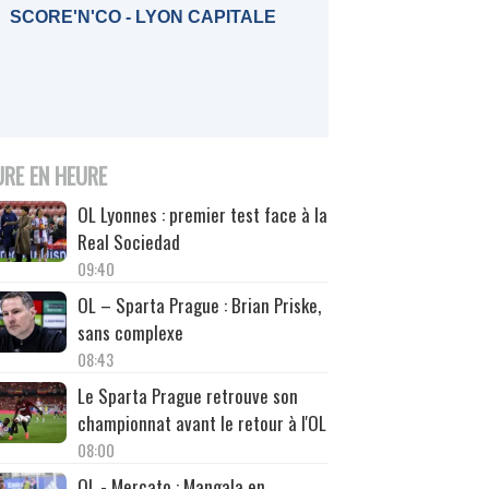
SCORE'N'CO - LYON CAPITALE
URE EN HEURE
OL Lyonnes : premier test face à la
Real Sociedad
09:40
OL – Sparta Prague : Brian Priske,
sans complexe
08:43
Le Sparta Prague retrouve son
championnat avant le retour à l'OL
08:00
OL - Mercato : Mangala en