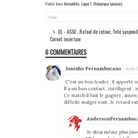
Publié dans
Actualités
,
Ligue 1
,
Olympique lyonnais
bo
ail
ag
ok
er
Une
OL - ASSE : Rafael de retour, Tete suspend
Cornet incertain
6 COMMENTAIRES
Juninho Pernambucano
-
sam 2
C'est un bon leader , il apporte u
Il a un bon contact , intelligent , 
Ce match il faut le gagner , sino
difficile malgré tout , le retard es
AndersonPernambuc
Je dirai même plus (mo