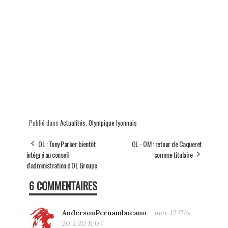
Publié dans
Actualités
,
Olympique lyonnais
OL : Tony Parker bientôt
OL - OM : retour de Caqueret
intégré au conseil
comme titulaire
d'administration d'OL Groupe
6 COMMENTAIRES
AndersonPernambucano
-
mer 12 Fév
20 à 20 h 07