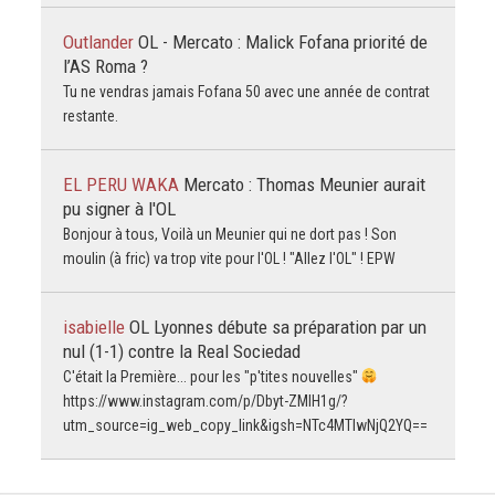
Outlander
OL - Mercato : Malick Fofana priorité de
l’AS Roma ?
Tu ne vendras jamais Fofana 50 avec une année de contrat
restante.
EL PERU WAKA
Mercato : Thomas Meunier aurait
pu signer à l'OL
Bonjour à tous, Voilà un Meunier qui ne dort pas ! Son
moulin (à fric) va trop vite pour l'OL ! "Allez l'OL" ! EPW
isabielle
OL Lyonnes débute sa préparation par un
nul (1-1) contre la Real Sociedad
C'était la Première... pour les "p'tites nouvelles"
https://www.instagram.com/p/Dbyt-ZMlH1g/?
utm_source=ig_web_copy_link&igsh=NTc4MTIwNjQ2YQ==