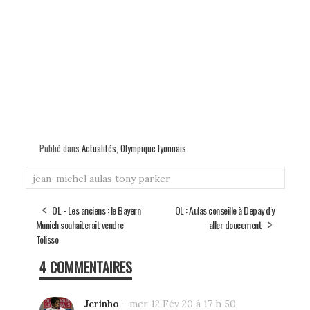
Publié dans
Actualités
,
Olympique lyonnais
jean-michel aulas
tony parker
OL - Les anciens : le Bayern
OL : Aulas conseille à Depay d'y
Munich souhaiterait vendre
aller doucement
Tolisso
4 COMMENTAIRES
Jerinho
-
mer 12 Fév 20 à 17 h 50