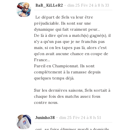
BaB_KiLLeR2
-
dim 25 Fév 24 à 8 h 33
Le départ de Sels va leur être
préjudiciable. Ils sont sur une
dynamique qui fait vraiment peur...
De là à dire qu'on a match(s) gagné(s), il
n'y a qu'un pas que je ne franchis pas
mais, si on les tapes pas là, alors c'est
qu'on avait aucune chance en coupe de
France...
Pareil en Championnat. Ils sont
complétement à la ramasse depuis
quelques temps déjà.
Sur les dernières saisons, Sels sortait à
chaque fois des matchs assez fous
contre nous.
Juninho38
-
dim 25 Fév 24 à 8 h 51
oui , se faire éliminer mardi a domicile