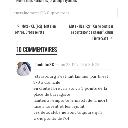
Publié dans
Actualités
,
Olympique lyonnais
entraînement
OL
Supporters
Metz - OL (1-2) : Matić en
Metz - OL (1-2) : "On ne peut pas
patron, Orban se rate
se contenter de gagner", clame
Pierre Sage
10 COMMENTAIRES
Juninho38
-
dim 25 Fév 24 à 8 h 23
strasbourg s'est fait laminer par brest
3-0 à domicile
en chute libre , ils sont à 3 points de la
place de barragiste
nantes a remporté le match de la mort
face à lorient et les rejoint
ces deux clubs ne sont toujours qu'à
trois points de l'ol