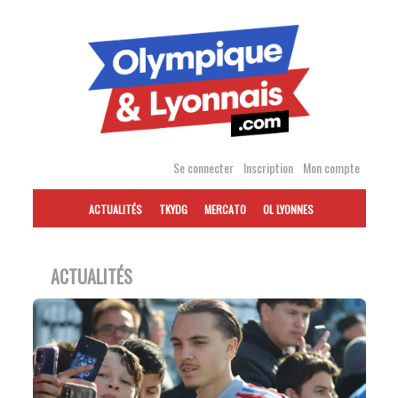
Accéder
au
contenu
Se connecter
Inscription
Mon compte
ACTUALITÉS
TKYDG
MERCATO
OL LYONNES
ACTUALITÉS