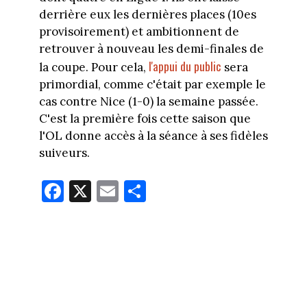
derrière eux les dernières places (10es
provisoirement) et ambitionnent de
retrouver à nouveau les demi-finales de
l'appui du public
la coupe. Pour cela,
sera
primordial, comme c'était par exemple le
cas contre Nice (1-0) la semaine passée.
C'est la première fois cette saison que
l'OL donne accès à la séance à ses fidèles
suiveurs.
Fa
X
E
Pa
ce
m
rt
bo
ail
ag
ok
er