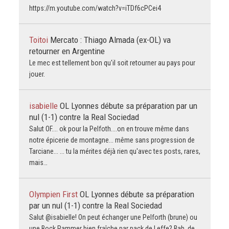
https://m.youtube.com/watch?v=iTDf6cPCei4
Toitoi
Mercato : Thiago Almada (ex-OL) va
retourner en Argentine
Le mec est tellement bon qu'il soit retourner au pays pour
jouer.
isabielle
OL Lyonnes débute sa préparation par un
nul (1-1) contre la Real Sociedad
Salut OF.... ok pour la Pelfoth....on en trouve même dans
notre épicerie de montagne... même sans progression de
Tarciane... ... tu la mérites déjà rien qu'avec tes posts, rares,
mais…
Olympien First
OL Lyonnes débute sa préparation
par un nul (1-1) contre la Real Sociedad
Salut @isabielle! On peut échanger une Pelforth (brune) ou
une Bock Rammer bien fraîche par pack de Leffe? Bah, de