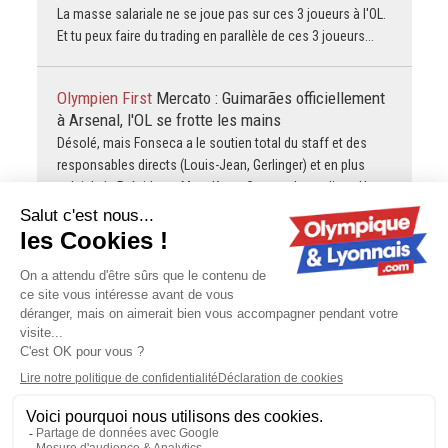
La masse salariale ne se joue pas sur ces 3 joueurs à l'OL.
Et tu peux faire du trading en parallèle de ces 3 joueurs...
Olympien First
Mercato : Guimarães officiellement
à Arsenal, l'OL se frotte les mains
Désolé, mais Fonseca a le soutien total du staff et des
responsables directs (Louis-Jean, Gerlinger) et en plus
celui de la Présidente Mme Kang. Comme le souligne Hugo
Guillemet, même…
cavegone
OL : Paulo Fonseca, dernière année et
puis s'en va ?
H.S: Benatia qui crache sur Longoria avec un soupçon de
melonite aigue: « Tu t’es senti trahi par Longoria? » « Je me
suis senti trahi par la situation, moi je suis parti…
Contactez-nous
-
Mentions légales
-
CGV
-
Politique de