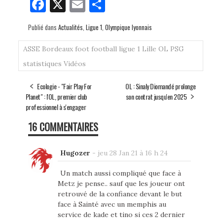
Fa
X
E
Pa
ce
m
rt
Publié dans
Actualités
,
Ligue 1
,
Olympique lyonnais
bo
ail
ag
ok
er
ASSE
Bordeaux
foot
football
ligue 1
Lille
OL
PSG
statistiques
Vidéos
Ecologie - "Fair Play For
OL : Sinaly Diomandé prolonge
Planet" : l'OL, premier club
son contrat jusqu'en 2025
professionnel à s'engager
16 COMMENTAIRES
Hugozer
-
jeu 28 Jan 21 à 16 h 24
Un match aussi compliqué que face à
Metz je pense.. sauf que les joueur ont
retrouvé de la confiance devant le but
face à Sainté avec un memphis au
service de kade et tino si ces 2 dernier