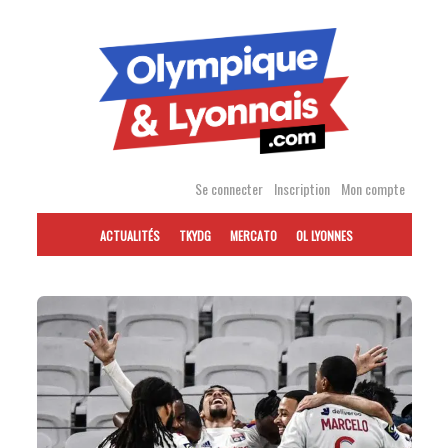
Accéder
au
contenu
Se connecter
Inscription
Mon compte
ACTUALITÉS
TKYDG
MERCATO
OL LYONNES