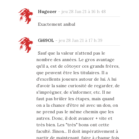
Hugozer
-
jeu 28 Jan 21 à 16 h 48
Exactement anibal
Gi69OL
-
jeu 28 Jan 21 à 17 h 39
Sauf que la valeur n'attend pas le
nombre des années. Le gros avantage
qu'il a, est de côtoyer ces grands frères,
que peuvent être les titulaires. Il a
d'excellents joueurs autour de lui. A lui
d'avoir la saine curiosité de regarder, de
s'imprégner, de s'informer, etc. Il ne
faut pas brûler les étapes, mais quand
on a la chance d'être né avec un don, on
ne prend pas le même chemin que les
autres. Donc, il doit avancer + vite et
très bien. Les "très" bons ont cette
faculté. Sinon... Il doit impérativement à
partir de maintenant, faire à chaque fois