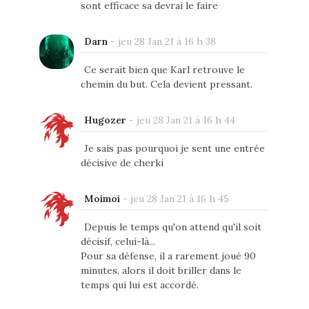
sont efficace sa devrai le faire
Darn
-
jeu 28 Jan 21 à 16 h 38
Ce serait bien que Karl retrouve le
chemin du but. Cela devient pressant.
Hugozer
-
jeu 28 Jan 21 à 16 h 44
Je sais pas pourquoi je sent une entrée
décisive de cherki
Moimoi
-
jeu 28 Jan 21 à 16 h 45
Depuis le temps qu'on attend qu'il soit
décisif, celui-là...
Pour sa défense, il a rarement joué 90
minutes, alors il doit briller dans le
temps qui lui est accordé.