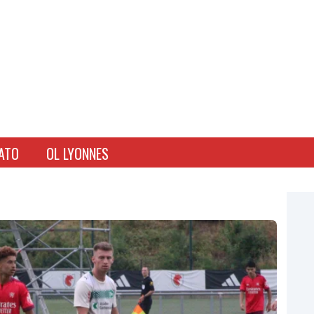
ATO
OL LYONNES