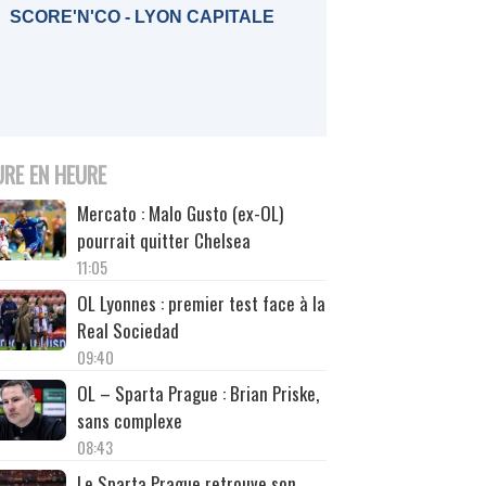
SCORE'N'CO - LYON CAPITALE
URE EN HEURE
Mercato : Malo Gusto (ex-OL)
pourrait quitter Chelsea
11:05
OL Lyonnes : premier test face à la
Real Sociedad
09:40
OL – Sparta Prague : Brian Priske,
sans complexe
08:43
Le Sparta Prague retrouve son