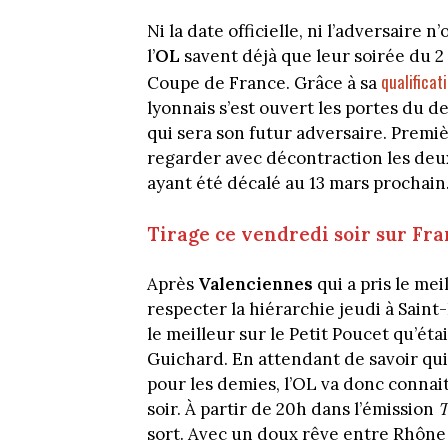
Ni la date officielle, ni l’adversaire 
l’
OL
savent déjà que leur soirée du 2 
qualificat
Coupe de France. Grâce à sa
lyonnais s’est ouvert les portes du d
qui sera son futur adversaire. Premi
regarder avec décontraction les deux
ayant été décalé au 13 mars prochain
Tirage ce vendredi soir sur Fra
Après
Valenciennes
qui a pris le mei
respecter la hiérarchie jeudi à Saint
le meilleur sur le Petit Poucet qu’éta
Guichard. En attendant de savoir qui 
pour les demies, l’OL va donc connai
soir. À partir de 20h dans l’émission
T
sort. Avec un doux rêve entre Rhône e