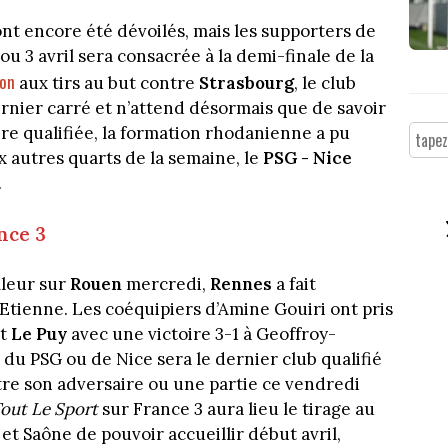
n’ont encore été dévoilés, mais les supporters de
ou 3 avril sera consacrée à la demi-finale de la
ion
aux tirs au but contre
Strasbourg
, le club
ernier carré et n’attend désormais que de savoir
ère qualifiée, la formation rhodanienne a pu
 autres quarts de la semaine, le
PSG - Nice
.
nce 3
lleur sur
Rouen
mercredi,
Rennes
a fait
-Etienne. Les coéquipiers d’Amine Gouiri ont pris
it
Le Puy
avec une victoire 3-1 à Geoffroy-
du PSG ou de Nice sera le dernier club qualifié
tre son adversaire ou une partie ce vendredi
out Le Sport
sur France 3 aura lieu le tirage au
t Saône de pouvoir accueillir début avril,