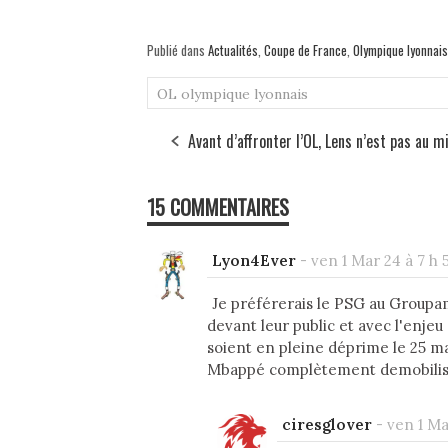
Publié dans
Actualités
,
Coupe de France
,
Olympique lyonnais
OL
olympique lyonnais
Avant d’affronter l’OL, Lens n’est pas au m
15 COMMENTAIRES
Lyon4Ever
-
ven 1 Mar 24 à 7 h 
Je préférerais le PSG au Groupam
devant leur public et avec l'enjeu 
soient en pleine déprime le 25 ma
Mbappé complètement demobilis
ciresglover
-
ven 1 Ma