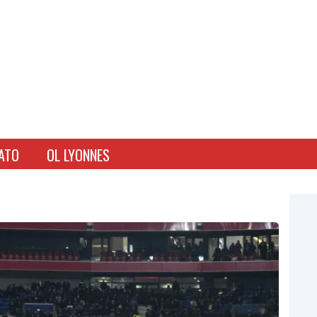
ATO
OL LYONNES