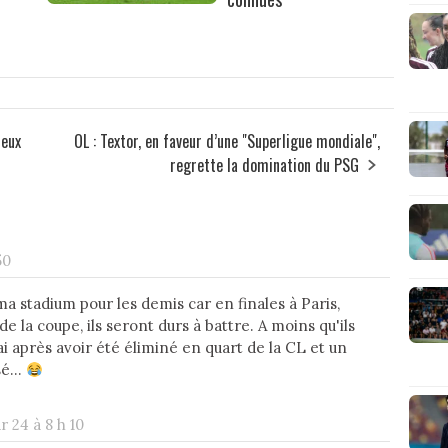
ieux
OL : Textor, en faveur d’une "Superligue mondiale",
regrette la domination du PSG
50
a stadium pour les demis car en finales à Paris,
de la coupe, ils seront durs à battre. A moins qu'ils
i après avoir été éliminé en quart de la CL et un
é...
r 24 à 8 h 10