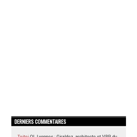
DERNIERS COMMENTAIRES
Toitoi
OL Lyonnes : Giraldez, architecte et VRP du