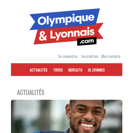
Accéder
au
contenu
Se connecter
Inscription
Mon compte
ACTUALITÉS
TKYDG
MERCATO
OL LYONNES
ACTUALITÉS