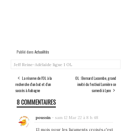
Publié dans
Actualités
Jeff Reine-Adélaïde
ligue 1
OL
La réserve de l'OL à la
OL : Bernard Lacombe, grand
recherche d'un but et d'un
invité du festival Lumière ce
succès à Aubagne
samedi à Lyon
8 COMMENTAIRES
poussin
-
sam 12 Mar 22 à 8 h 48
13 mois pour les ligaments croisés,c'est