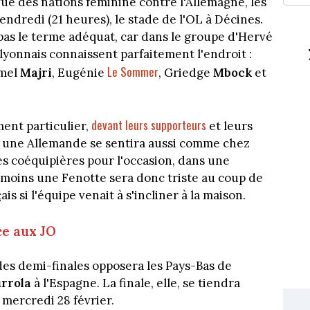
gue des nations féminine contre l'Allemagne, les
ndredi (21 heures), le stade de l'OL à Décines.
 pas le terme adéquat, car dans le groupe d'Hervé
 lyonnais connaissent parfaitement l'endroit :
Le Sommer
Amel
Majri
, Eugénie
, Griedge
Mbock
et
devant leurs supporteurs
ent particulier,
et leurs
e, une Allemande se sentira aussi comme chez
ses coéquipières pour l'occasion, dans une
 moins une Fenotte sera donc triste au coup de
is si l'équipe venait à s'incliner à la maison.
ce aux JO
des demi-finales opposera les Pays-Bas de
urrola
à l'Espagne. La finale, elle, se tiendra
 mercredi 28 février.