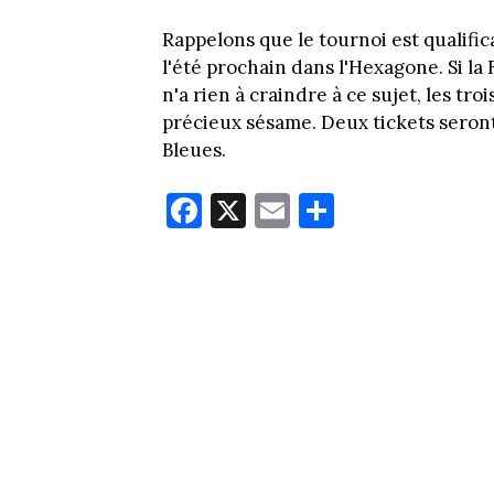
Rappelons que le tournoi est qualific
l'été prochain dans l'Hexagone. Si la 
n'a rien à craindre à ce sujet, les tr
précieux sésame. Deux tickets seront
Bleues.
Fa
X
E
Pa
ce
m
rt
bo
ail
ag
ok
er