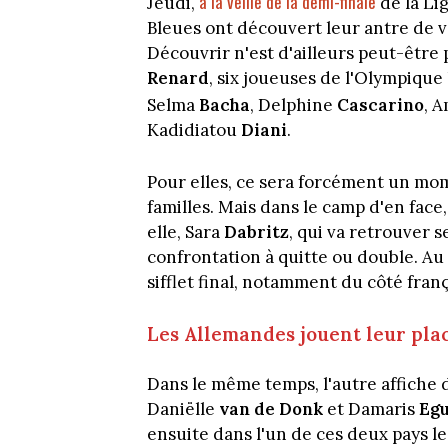
à la veille de la demi-finale
Jeudi,
de la Li
Bleues ont découvert leur antre de ve
Découvrir n'est d'ailleurs peut-être
Renard
, six joueuses de l'Olympique
Selma
Bacha
, Delphine
Cascarino
, 
Kadidiatou
Diani
.
Pour elles, ce sera forcément un mom
familles. Mais dans le camp d'en fac
elle, Sara
Dabritz
, qui va retrouver 
confrontation à quitte ou double. Au
sifflet final, notamment du côté frança
Les Allemandes jouent leur pla
Dans le même temps, l'autre affiche 
Daniëlle
van de Donk
et Damaris
Eg
ensuite dans l'un de ces deux pays le