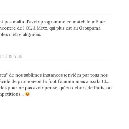
ent pas malin d'avoir programmé ce match le même
ncontre de l'OL à Metz, qui plus est au Groupama
les d'être alignées.
24 à 18 h 39
ires" de nos sublimes instances (enviées par tous nos
 décidé de promouvoir le foot féminin mais aussi la L1....
ides pour ne pas avoir pensé, qu'en dehors de Paris, on
mpétitions...