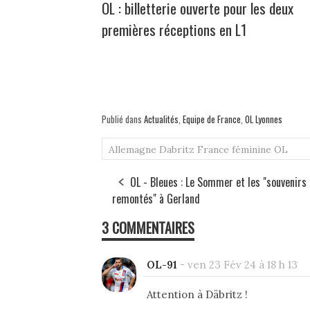
OL : billetterie ouverte pour les deux
premières réceptions en L1
Publié dans
Actualités
,
Equipe de France
,
OL Lyonnes
Allemagne
Dabritz
France féminine
OL
OL - Bleues : Le Sommer et les "souvenirs
remontés" à Gerland
3 COMMENTAIRES
OL-91
-
ven 23 Fév 24 à 18 h 13
Attention à Däbritz !