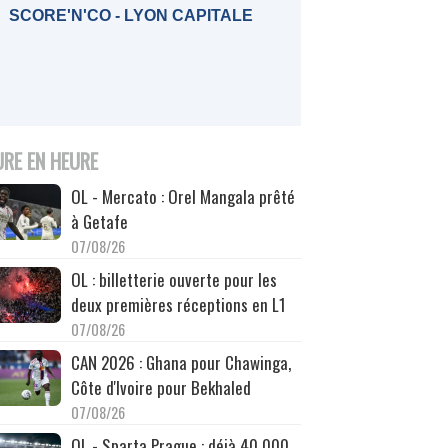
SCORE'N'CO - LYON CAPITALE
URE EN HEURE
OL - Mercato : Orel Mangala prêté
à Getafe
07/08/26
OL : billetterie ouverte pour les
deux premières réceptions en L1
07/08/26
CAN 2026 : Ghana pour Chawinga,
Côte d'Ivoire pour Bekhaled
07/08/26
OL - Sparta Prague : déjà 40 000