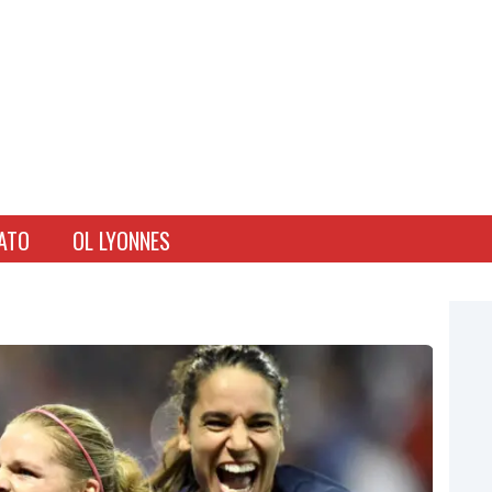
ATO
OL LYONNES