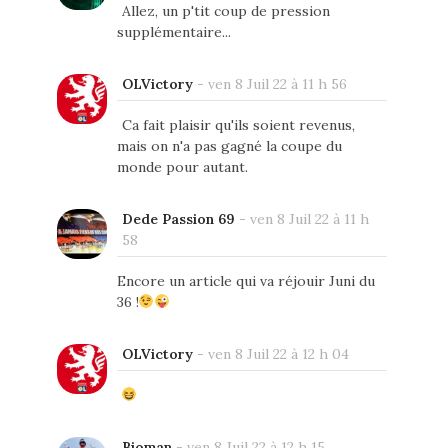
Allez, un p'tit coup de pression
supplémentaire...
OLVictory
-
ven 8 Juil 22 à 11 h 56
Ca fait plaisir qu'ils soient revenus,
mais on n'a pas gagné la coupe du
monde pour autant.
Dede Passion 69
-
ven 8 Juil 22 à 11 h
58
Encore un article qui va réjouir Juni du
36 !
OLVictory
-
ven 8 Juil 22 à 12 h 04
Bioman
-
ven 8 Juil 22 à 12 h 15