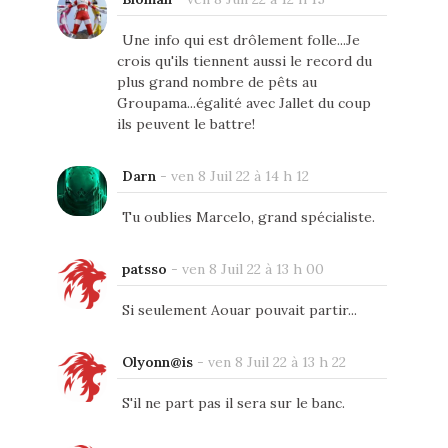
Une info qui est drôlement folle...Je
crois qu'ils tiennent aussi le record du
plus grand nombre de pêts au
Groupama...égalité avec Jallet du coup
ils peuvent le battre!
Darn
-
ven 8 Juil 22 à 14 h 12
Tu oublies Marcelo, grand spécialiste.
patsso
-
ven 8 Juil 22 à 13 h 00
Si seulement Aouar pouvait partir...
Olyonn@is
-
ven 8 Juil 22 à 13 h 22
S'il ne part pas il sera sur le banc.