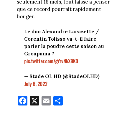
seulement 18 mois, tout laisse à penser
que ce record pourrait rapidement
bouger.
Le duo Alexandre Lacazette /
Corentin Tolisso va-t-il faire
parler la poudre cette saison au
Groupama ?
pic.twitter.com/gYrvNkX9K0
— Stade OL HD (@StadeOLHD)
July 8, 2022
Fa
X
E
Pa
ce
m
rt
bo
ail
ag
ok
er