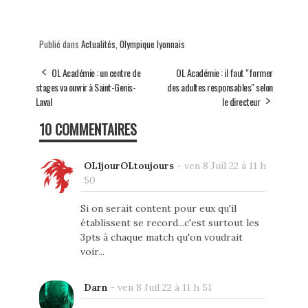
Publié dans
Actualités
,
Olympique lyonnais
OL Académie : un centre de
OL Académie : il faut "former
stages va ouvrir à Saint-Genis-
des adultes responsables" selon
Laval
le directeur
10 COMMENTAIRES
OL1jourOLtoujours
-
ven 8 Juil 22 à 11 h
50
Si on serait content pour eux qu'il
établissent se record...c'est surtout les
3pts à chaque match qu'on voudrait
voir...
Darn
-
ven 8 Juil 22 à 11 h 51