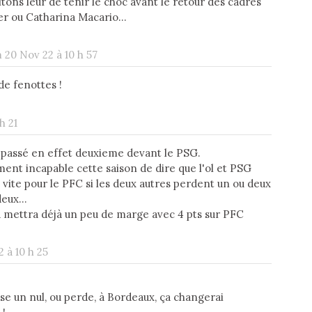
ons leur de tenir le choc avant le retour des cadres
r ou Catharina Macario...
 20 Nov 22 à 10 h 57
de fenottes !
h 21
t passé en effet deuxieme devant le PSG.
aiment incapable cette saison de dire que l'ol et PSG
ès vite pour le PFC si les deux autres perdent un ou deux
eux...
 ça mettra déjà un peu de marge avec 4 pts sur PFC
 à 10 h 25
se un nul, ou perde, à Bordeaux, ça changerai