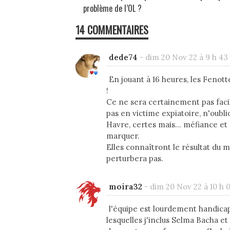
problème de l’OL ?
14 COMMENTAIRES
dede74
-
dim 20 Nov 22 à 9 h 43
En jouant à 16 heures, les Fenott
!
Ce ne sera certainement pas faci
pas en victime expiatoire, n'oublio
Havre, certes mais... méfiance et 
marquer.
Elles connaîtront le résultat du 
perturbera pas.
moira32
-
dim 20 Nov 22 à 10 h 0
l'équipe est lourdement handicap
lesquelles j'inclus Selma Bacha et 