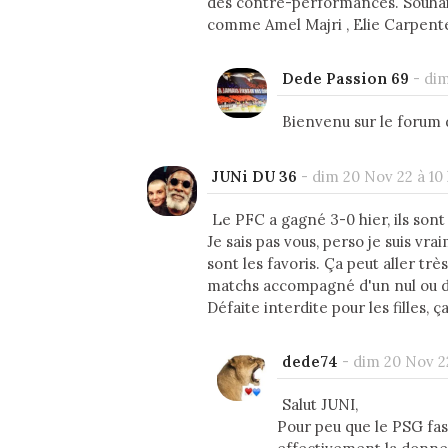
des contre-performances. Souhait
comme Amel Majri , Elie Carpente
Dede Passion 69
-
dim
Bienvenu sur le forum 
JUNi DU 36
-
dim 20 Nov 22 à 10 
Le PFC a gagné 3-0 hier, ils son
Je sais pas vous, perso je suis vr
sont les favoris. Ça peut aller tr
matchs accompagné d'un nul ou d
Défaite interdite pour les filles,
dede74
-
dim 20 Nov 22
Salut JUNI,
Pour peu que le PSG fas