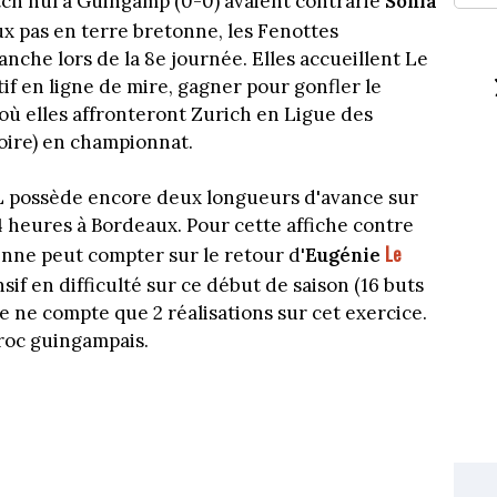
tch nul à Guingamp (0-0) avaient contrarié
Sonia
ux pas en terre bretonne, les Fenottes
anche lors de la 8e journée. Elles accueillent Le
if en ligne de mire, gagner pour gonfler le
où elles affronteront Zurich en Ligue des
soire) en championnat.
L possède encore deux longueurs d'avance sur
4 heures à Bordeaux. Pour cette affiche contre
Le
enne peut compter sur le retour d'
Eugénie
sif en difficulté sur ce début de saison (16 buts
te ne compte que 2 réalisations sur cet exercice.
croc guingampais.