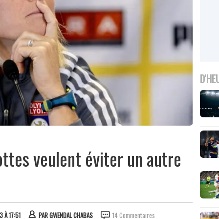
D'HE
ottes veulent éviter un autre
3 À 17:51
PAR
GWENDAL CHABAS
14 Commentaires