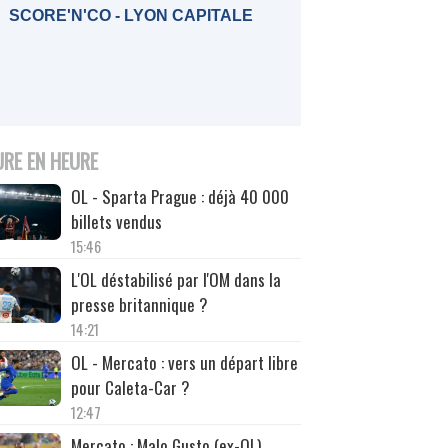
SCORE'N'CO - LYON CAPITALE
URE EN HEURE
OL - Sparta Prague : déjà 40 000
billets vendus
15:46
L'OL déstabilisé par l'OM dans la
presse britannique ?
14:21
OL - Mercato : vers un départ libre
pour Caleta-Car ?
12:47
Mercato : Malo Gusto (ex-OL)