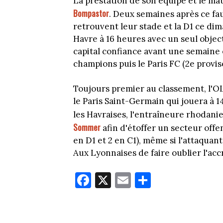
La prestation de son équipe et le ma
Bompastor
. Deux semaines après ce fa
retrouvent leur stade et la D1 ce dim
Havre à 16 heures avec un seul object
capital confiance avant une semaine 
champions puis le Paris FC (2e provi
Toujours premier au classement, l'O
le Paris Saint-Germain qui jouera à 1
les Havraises, l'entraîneure rhodani
Sommer
afin d'étoffer un secteur offen
en D1 et 2 en C1), même si l'attaquan
Aux Lyonnaises de faire oublier l'ac
Fa
X
E
Pa
ce
m
rt
bo
ail
ag